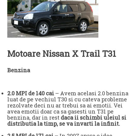
Motoare Nissan X Trail T31
Benzina
2.0 MPI de 140 cai
– Avem acelasi 2.0 benzina
luat de pe vechiul T30 si cu cateva probleme
rezolvate deci nu ar trebui sa ai emotii. Vei
avea emotii doar ca sa gasesti un T31 pe
benzina, dar in rest
daca ii schimbi uleiul si
distributia la timp, se va invarti la infinit.
2.5 MPI de 171 cai
– In 2007 apare o idee