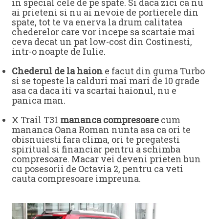
in special cele de pe spate. Si daca zici ca nu
ai prieteni si nu ai nevoie de portierele din
spate, tot te va enerva la drum calitatea
chederelor care vor incepe sa scartaie mai
ceva decat un pat low-cost din Costinesti,
intr-o noapte de Iulie.
Chederul de la haion
e facut din guma Turbo
si se topeste la calduri mai mari de 10 grade
asa ca daca iti va scartai haionul, nu e
panica man.
X Trail T31
mananca compresoare
cum
mananca Oana Roman nunta asa ca ori te
obisnuiesti fara clima, ori te pregatesti
spiritual si financiar pentru a schimba
compresoare. Macar vei deveni prieten bun
cu posesorii de Octavia 2, pentru ca veti
cauta compresoare impreuna.