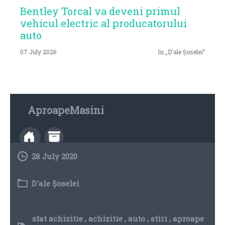
Bentley Torcal va deveni primul
vehicul electric al producatorului
auto
07 July 2026
In „D'ale Șoselei”
AproapeMasini
28 July 2020
D'ale Șoselei
sfat achizitie
,
achizitie
,
auto
,
stiri
,
aproape