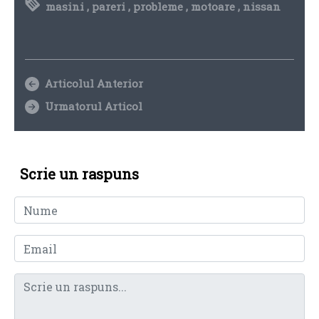
masini
,
pareri
,
probleme
,
motoare
,
nissan
Articolul Anterior
Urmatorul Articol
Scrie un raspuns