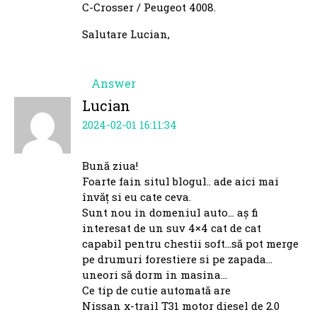
C-Crosser / Peugeot 4008.
Salutare Lucian,
Answer
Lucian
2024-02-01 16:11:34
Bună ziua!
Foarte fain situl blogul.. ade aici mai
învăț si eu cate ceva.
Sunt nou in domeniul auto… aș fi
interesat de un suv 4×4 cat de cat
capabil pentru chestii soft…să pot merge
pe drumuri forestiere si pe zapada…
uneori să dorm in masina…
Ce tip de cutie automată are
Nissan x-trail T31 motor diesel de 2.0