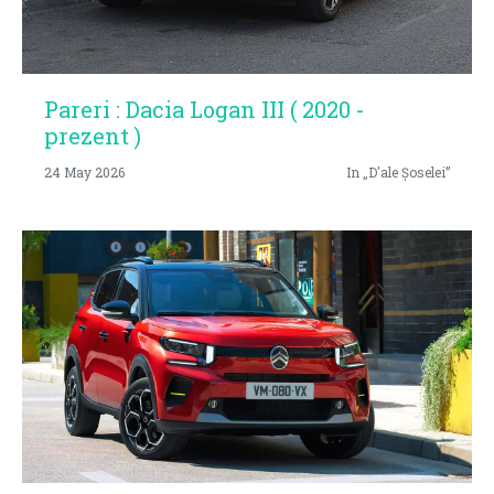
Pareri : Dacia Logan III ( 2020 -
prezent )
24 May 2026
In „D'ale Șoselei”