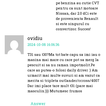
pe benzina au cutie CVT
pentru ca sunt motoare
Nissan, dar 2.0 dCi este
de provenienta Renault
si este singurul cu
convertizor. Succes!
ovidiu
2024-10-08 16:06:36
T31 sau t30?Ma tot bate capu sa imi iau o
masina mai mare cu care pot sa merg la
pescuit si sa nu raman impotmolit.Pe
care as putea-o folosi daily driver :) Am
urmarit mai multe suvuri si am vazut ca
merita si tripleta outlander/ccross/4007
Dar imi place tare mult t31 (pare mai
masculin:))) Mutumesc frumos
Answer