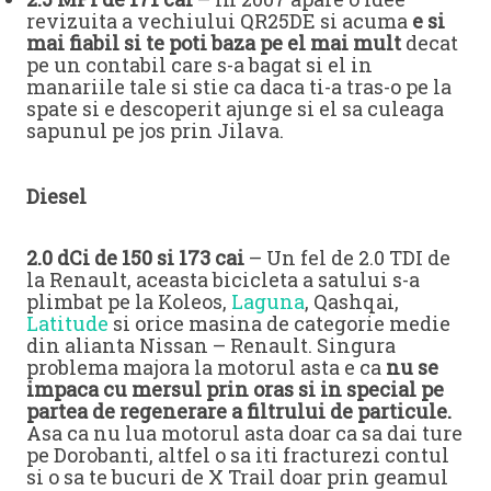
revizuita a vechiului QR25DE si acuma
e si
mai fiabil si te poti baza pe el mai mult
decat
pe un contabil care s-a bagat si el in
manariile tale si stie ca daca ti-a tras-o pe la
spate si e descoperit ajunge si el sa culeaga
sapunul pe jos prin Jilava.
Diesel
2.0 dCi de 150 si 173 cai
– Un fel de 2.0 TDI de
la Renault, aceasta bicicleta a satului s-a
plimbat pe la Koleos,
Laguna
, Qashqai,
Latitude
si orice masina de categorie medie
din alianta Nissan – Renault. Singura
problema majora la motorul asta e ca
nu se
impaca cu mersul prin oras si in special pe
partea de regenerare a filtrului de particule.
Asa ca nu lua motorul asta doar ca sa dai ture
pe Dorobanti, altfel o sa iti fracturezi contul
si o sa te bucuri de X Trail doar prin geamul