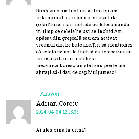
Bună ziua,am luat un x- trail și am
întâmpinat o problemă cu ușa fata
șofer.Nu se mai închide cu telecomanda
in timp ce celelalte usi se închid.Am
apăsat din greșeală sau am activat
vreunul dintre butoane.Țin să menționez
că celelalte usi le închid cu telecomanda
iar ușa șoferului cu cheia
mecanica.Doresc un sfat sau poate mă
ajutați să-i dau de cap.Mulțumesc !
Answer
Adrian Coroiu
2024-04-04 12:15:05
Ai ales pina la urmã?