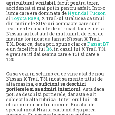
agricultural veritabil
, facut pentru teren
accidentat si mai putin pentru asfalt. Intr-o
lume care era dominata de
Hyundai Tucson
si
Toyota Rav4
, X Trail-ul stralucea ca unul
din putinele SUV-uri compacte care sunt
realmente capabile de off-road. Iar cei de la
Nissan au fost atat de multumiti de ei si de
masina lor incat au lansat Nissan X Trail
T31. Doar ca, daca poti spune clar ca
Passat B7
e un facelift a lui
B6
, in cazul lui X Trail T31
e greu sa iti dai seama care e T31 si care e
T30.
Ca sa vezi in schimb cu ce vine atat de nou
Nissan X Trail T31 incat sa merite titlul de
alta masina,
e suficient sa deschizi
portierele si sa admiri interiorul.
Asta daca
poti sa deschizi portierele, dar asta e alt
subiect la alta rubrica. Interiorul lui T30
chiar nu era pentru oricine. Era atat de
special incat Nikita cantand deja parea
normala. Cu ceasurile puse in mijloc,