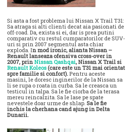
Si asta a fost problema lui Nissan X Trail T31:
Sa atraga si alti clienti decat aia pasionati de
off-road. Da, exista si ei, dar is prea putini
comparativ cu restul cumparatorilor de SUV-
uri si prin 2007 segmentul asta chiar
exploda. I
n mod ironic, alianta Nissan –
Renault lanseaza ofensiva cross-over in
2007, prin
Nissan Qashqai
, Nissan X Trail si
Renault Koleos
(care este un T31 mai orientat
spre familie si confort).
Pentru aceste
masini, le doresc inginerilor de la Nissan sa
li se rupa o roata in curba. Sa le creasca un
testicul in talpa. Sa le fie ciorba de la terasa
mereu reincalzita. Sa le lase pe spate
nevestele doar urme de shlap.
Sa le fie
inchis la cherhana cand ajung in Delta
Dunarii.