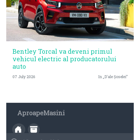
Bentley Torcal va deveni primul
vehicul electric al producatorului
auto
07 July 2026
In „D'ale Șoselei”
AproapeMasini