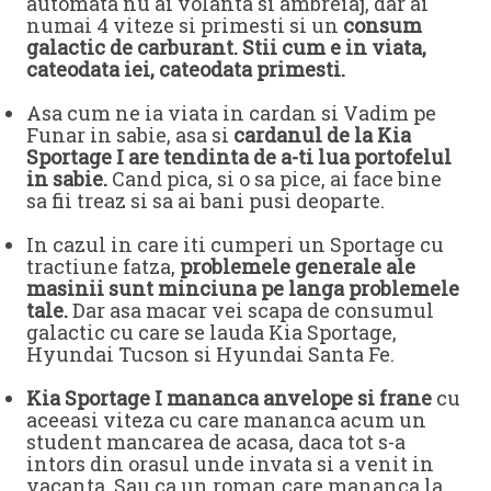
automata nu ai volanta si ambreiaj, dar ai
numai 4 viteze si primesti si un
consum
galactic de carburant. Stii cum e in viata,
cateodata iei, cateodata primesti.
Asa cum ne ia viata in cardan si Vadim pe
Funar in sabie, asa si
cardanul de la Kia
Sportage I are tendinta de a-ti lua portofelul
in sabie.
Cand pica, si o sa pice, ai face bine
sa fii treaz si sa ai bani pusi deoparte.
In cazul in care iti cumperi un Sportage cu
tractiune fatza,
problemele generale ale
masinii sunt minciuna pe langa problemele
tale.
Dar asa macar vei scapa de consumul
galactic cu care se lauda Kia Sportage,
Hyundai Tucson si Hyundai Santa Fe.
Kia Sportage I mananca anvelope si frane
cu
aceeasi viteza cu care mananca acum un
student mancarea de acasa, daca tot s-a
intors din orasul unde invata si a venit in
vacanta. Sau ca un roman care mananca la