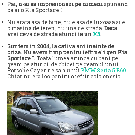
Pai,
n-ai sa impresionezi pe nimeni
spunand
ca ai o Kia Sportage I.
Nu arata asa de bine, nu e asa de luxoasa si e
o masina de teren, nu una de strada.
Daca
vrei ceva de strada atunci ia un
X3
.
Suntem in 2004, la cativa ani inainte de
criza. Nu avem timp pentru ieftineli gen Kia
Sportage I.
Toata lumea arunca cu bani pe
geam pe atunci, de obicei pe geamul unui
Porsche Cayenne sa a unui
BMW Seria 5 E60.
Chiar nu era loc pentru o ieftineala onesta.