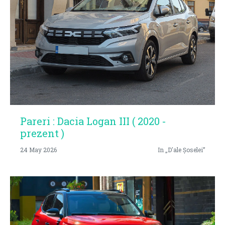
Pareri : Dacia Logan III ( 2020 -
prezent )
24 May 2026
In „D'ale Șoselei”