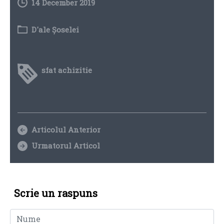
14 December 2019
D'ale Șoselei
sfat achizitie
Articolul Anterior
Urmatorul Articol
Scrie un raspuns