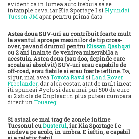
evident ca in lumea auto trebuia sa se
intample ceva, iar Kia Sportage I si
Hyundai
Tucson JM
apar pentru prima data.
Astea doua SUV-uri au contribuit foarte mult
la avantul aproape masinilor de tip cross-
over, pavand drumul pentru
Nissan Qashqai
cu 2 ani inainte de venirea mizerabila a
acestuia. Astea doua (sau doo, depinde care
scoala ai absolvit) SUV-uri erau capabile de
off-road, erau fiabile si erau foarte ieftine.
Da,
sigur, mai avea
Toyota Rav4
si
Land Rover
Freelander
, dar alea costau atat de mult incat
iti spuneai #yolo si daca mai pui 500 de euro
si 2 sticle de Cripleac in plus puteai cumpara
direct un
Touareg
.
Si astazi se mai trag de zonele intime
Tucsonul cu
Dusterul
, iar Kia Sportage I e
undeva pe acolo, in umbra. E ieftin, e capabil
si e relativ fiabil.