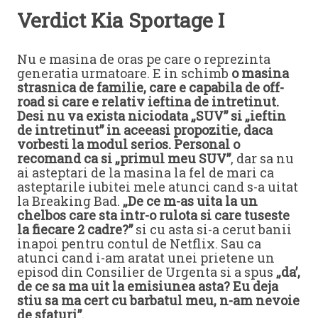
Verdict Kia Sportage I
Nu e masina de oras pe care o reprezinta
generatia urmatoare. E in schimb
o masina
strasnica de familie, care e capabila de off-
road si care e relativ ieftina de intretinut.
Desi nu va exista niciodata „SUV” si „ieftin
de intretinut” in aceeasi propozitie, daca
vorbesti la modul serios. Personal o
recomand ca si „primul meu SUV”
, dar sa nu
ai asteptari de la masina la fel de mari ca
asteptarile iubitei mele atunci cand s-a uitat
la Breaking Bad.
„De ce m-as uita la un
chelbos care sta intr-o rulota si care tuseste
la fiecare 2 cadre?”
si cu asta si-a cerut banii
inapoi pentru contul de Netflix. Sau ca
atunci cand i-am aratat unei prietene un
episod din Consilier de Urgenta si a spus
„da’,
de ce sa ma uit la emisiunea asta? Eu deja
stiu sa ma cert cu barbatul meu, n-am nevoie
de sfaturi”.