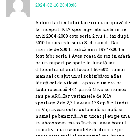
2024-02-16 20:43:06
Autorul articolului face o eroare gravă de
la început…KIA sportage fabricata între
anii 2004-2009 este seria 2 nu 1… iar după
2010 în sus este seria 3…4…samd….Dar
înainte de 2004… adică anii 1997-2004 a
fost fabr seria 1 Avea roata de rez in afară
pe un suport pe spate la lunetă iar
diferențialul era blocabil 50/50% numai
manual cu ajut unui schimbător aflat
lângă cel de viteză…. aprox cum era pe
Lada rusească 4×4 parcă Niva se numea
sau pe ARO…Iar variantele de KIA
sportage 2 de 2,7 l aveau 175 cp 6 cilindri
in V și aveau cutie automată simplă și
numai pe benzină….Am urcat și eu pe una
in showroom, maro închis….avea bordul
in mile/ h iar semnalele de direcție pe