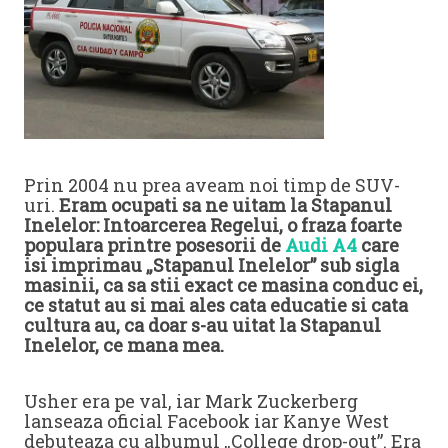
Prin 2004 nu prea aveam noi timp de SUV-
uri.
Eram ocupati sa ne uitam la Stapanul
Inelelor: Intoarcerea Regelui, o fraza foarte
populara printre posesorii de
Audi A4
care
isi imprimau „Stapanul Inelelor” sub sigla
masinii, ca sa stii exact ce masina conduc ei,
ce statut au si mai ales cata educatie si cata
cultura au, ca doar s-au uitat la Stapanul
Inelelor, ce mana mea.
Usher era pe val, iar Mark Zuckerberg
lanseaza oficial Facebook iar Kanye West
debuteaza cu albumul „College drop-out”. Era