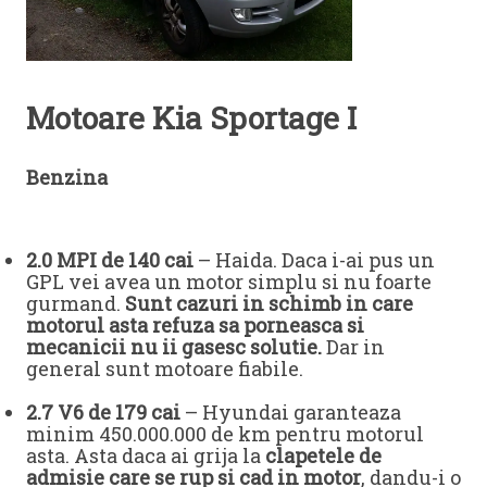
Motoare Kia Sportage I
Benzina
2.0 MPI de 140 cai
– Haida. Daca i-ai pus un
GPL vei avea un motor simplu si nu foarte
gurmand.
Sunt cazuri in schimb in care
motorul asta refuza sa porneasca si
mecanicii nu ii gasesc solutie.
Dar in
general sunt motoare fiabile.
2.7 V6 de 179 cai
– Hyundai garanteaza
minim 450.000.000 de km pentru motorul
asta. Asta daca ai grija la
clapetele de
admisie care se rup si cad in motor
, dandu-i o