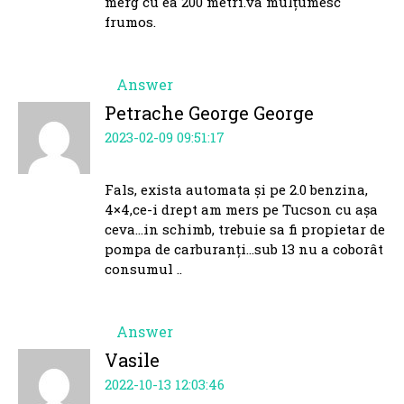
merg cu ea 200 metri.va mulțumesc
frumos.
Answer
Petrache George George
2023-02-09 09:51:17
Fals, exista automata și pe 2.0 benzina,
4×4,ce-i drept am mers pe Tucson cu așa
ceva…in schimb, trebuie sa fi propietar de
pompa de carburanți…sub 13 nu a coborât
consumul ..
Answer
Vasile
2022-10-13 12:03:46