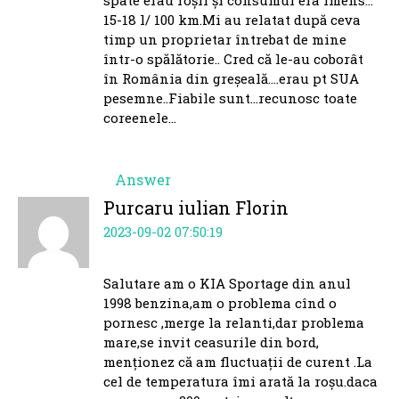
spate erau roșii și consumul era imens…
15-18 l/ 100 km.Mi au relatat după ceva
timp un proprietar întrebat de mine
într-o spălătorie.. Cred că le-au coborât
în România din greșeală….erau pt SUA
pesemne..Fiabile sunt…recunosc toate
coreenele…
Answer
Purcaru iulian Florin
2023-09-02 07:50:19
Salutare am o KIA Sportage din anul
1998 benzina,am o problema cînd o
pornesc ,merge la relanti,dar problema
mare,se invit ceasurile din bord,
menționez că am fluctuații de curent .La
cel de temperatura îmi arată la roșu.daca