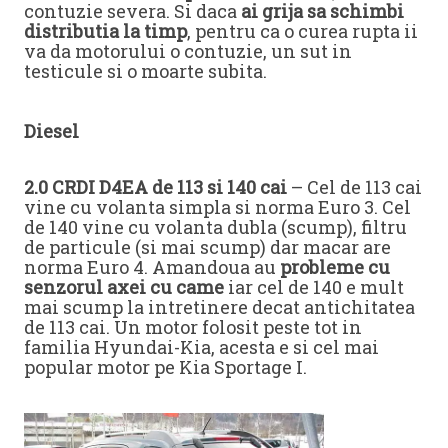
contuzie severa. Si daca
ai grija sa schimbi
distributia la timp
, pentru ca o curea rupta ii
va da motorului o contuzie, un sut in
testicule si o moarte subita.
Diesel
2.0 CRDI D4EA de 113 si 140 cai
– Cel de 113 cai
vine cu volanta simpla si norma Euro 3. Cel
de 140 vine cu volanta dubla (scump), filtru
de particule (si mai scump) dar macar are
norma Euro 4. Amandoua au
probleme cu
senzorul axei cu came
iar cel de 140 e mult
mai scump la intretinere decat antichitatea
de 113 cai. Un motor folosit peste tot in
familia Hyundai-Kia, acesta e si cel mai
popular motor pe Kia Sportage I.