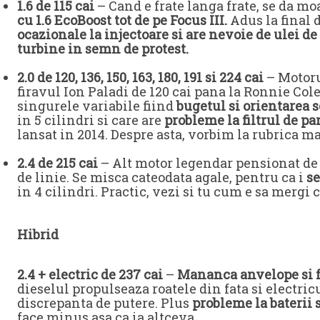
1.6 de 115 cai
– Cand e frate langa frate, se da moa
cu 1.6 EcoBoost tot de pe Focus III.
Adus la final 
ocazionale la injectoare si are nevoie de ulei de
turbine in semn de protest.
2.0 de 120, 136, 150, 163, 180, 191 si 224 cai
– Motoru
firavul Ion Paladi de 120 cai pana la Ronnie Col
singurele variabile fiind
bugetul si orientarea 
in 5 cilindri si care are
probleme la filtrul de pa
lansat in 2014. Despre asta, vorbim la rubrica m
2.4 de 215 cai
– Alt motor legendar pensionat de t
de linie. Se misca cateodata agale, pentru ca i
se
in 4 cilindri. Practic, vezi si tu cum e sa mergi 
Hibrid
2.4 + electric de 237 cai
–
Mananca anvelope si 
dieselul propulseaza roatele din fata si electricu
discrepanta de putere. Plus
probleme la baterii s
face minus asa ca ia altceva.