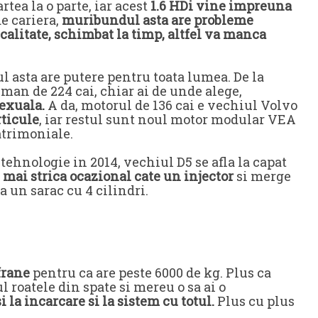
rtea la o parte, iar acest
1.6 HDi vine impreuna
de cariera,
muribundul asta are probleme
 calitate, schimbat la timp, altfel va manca
l asta are putere pentru toata lumea. De la
eman de 224 cai, chiar ai de unde alege,
sexuala.
A da, motorul de 136 cai e vechiul Volvo
rticule
, iar restul sunt noul motor modular VEA
atrimoniale.
ehnologie in 2014, vechiul D5 se afla la capat
 mai strica ocazional cate un injector
si merge
ca un sarac cu 4 cilindri.
frane
pentru ca are peste 6000 de kg. Plus ca
l roatele din spate si mereu o sa ai o
i la incarcare si la sistem cu totul.
Plus cu plus