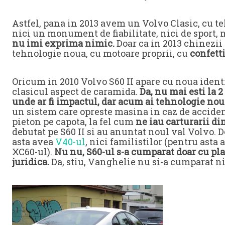
Astfel, pana in 2013 avem un Volvo Clasic, cu te
nici un monument de fiabilitate, nici de sport, 
nu imi exprima nimic.
Doar ca in 2013 chinezii
tehnologie noua, cu motoare proprii, cu
confett
Oricum in 2010 Volvo S60 II apare cu noua identi
clasicul aspect de caramida.
Da, nu mai esti la 
unde ar fi impactul, dar acum ai tehnologie nou
un sistem care opreste masina in caz de accident
pieton pe capota, la fel cum
ne iau carturarii di
debutat pe S60 II si au anuntat noul val Volvo. D
asta avea
V40-ul
, nici familistilor (pentru asta 
XC60-ul).
Nu nu, S60-ul s-a cumparat doar cu pl
juridica.
Da, stiu, Vanghelie nu si-a cumparat nic