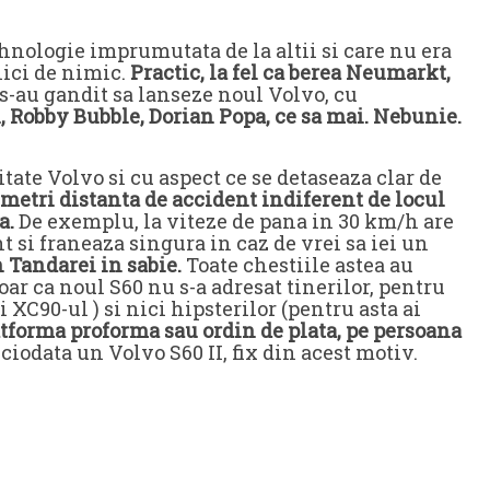
hnologie imprumutata de la altii si care nu era
nici de nimic.
Practic, la fel ca berea Neumarkt,
 s-au gandit sa lanseze noul Volvo, cu
i, Robby Bubble, Dorian Popa, ce sa mai. Nebunie.
tate Volvo si cu aspect ce se detaseaza clar de
2 metri distanta de accident indiferent de locul
a.
De exemplu, la viteze de pana in 30 km/h are
 si franeaza singura in caz de vrei sa iei un
n Tandarei in sabie.
Toate chestiile astea au
oar ca noul S60 nu s-a adresat tinerilor, pentru
ai XC90-ul ) si nici hipsterilor (pentru asta ai
atforma proforma sau ordin de plata, pe persoana
iodata un Volvo S60 II, fix din acest motiv.