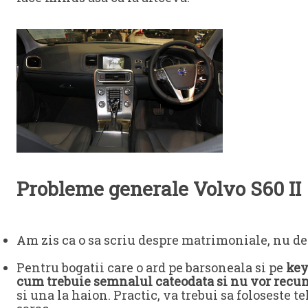
Probleme generale Volvo S60 II
Am zis ca o sa scriu despre matrimoniale, nu d
Pentru bogatii care o ard pe barsoneala si pe
key
cum trebuie semnalul cateodata si nu vor recun
si una la haion. Practic, va trebui sa foloseste 