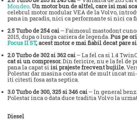
2.0 Turbo de 203 si 245 cai
– Varianta de 203 cai e
Mondeo
.
Un motor bun de altfel, care isi mai sca
celebrul motor modular VEA de la Volvo, introdus
pana in paradis, nici ca performante si nici ca fi
2.5 Turbo de 254 cai
– Faimosul mastodont cunos
2015, dupa o lunga cariera de legenda.
Pus pe ori
Focus II ST
, acest motor e mai fiabil decat pare 
2.0 Turbo de 302 si 362 cai
– La fel ca si 1.4 Twi
cat si un compresor.
Din fericire, nu e la fel de
pana la capat si
isi prajeste frecvent bujiile.
Vers
Polestar dar masina costa atat de mult incat mi-e
iti citesti fosa asta septica.
3.0 Turbo de 300, 325 si 346 cai
– In general benzin
Polestar inca o data duce traditia Volvo la urma
Diesel