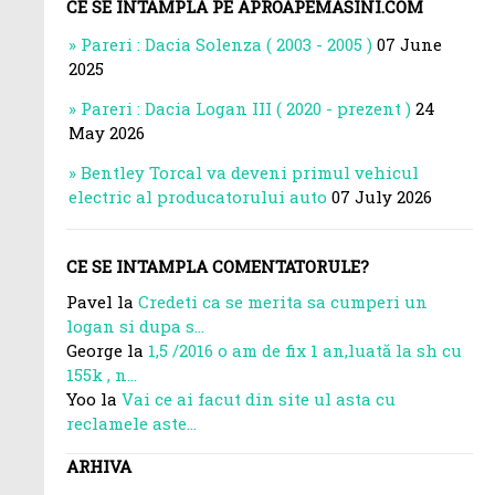
CE SE INTAMPLA PE APROAPEMASINI.COM
Pareri : Dacia Solenza ( 2003 - 2005 )
07 June
2025
Pareri : Dacia Logan III ( 2020 - prezent )
24
May 2026
Bentley Torcal va deveni primul vehicul
electric al producatorului auto
07 July 2026
CE SE INTAMPLA COMENTATORULE?
Pavel la
Credeti ca se merita sa cumperi un
logan si dupa s...
George la
1,5 /2016 o am de fix 1 an,luată la sh cu
155k , n...
Yoo la
Vai ce ai facut din site ul asta cu
reclamele aste...
ARHIVA