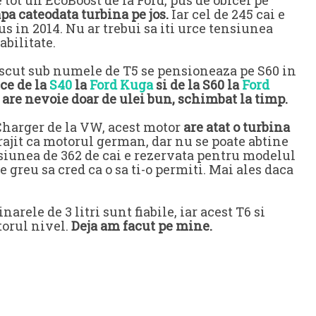
 tot un EcoBoost de la Ford, pus de obicei pe
pa cateodata turbina pe jos.
Iar cel de 245 cai e
 in 2014. Nu ar trebui sa iti urce tensiunea
abilitate.
cut sub numele de T5 se pensioneaza pe S60 in
ce de la
S40
la
Ford Kuga
si de la S60 la
Ford
si are nevoie doar de ulei bun, schimbat la timp.
nCharger de la VW, acest motor
are atat o turbina
 prajit ca motorul german, dar nu se poate abtine
iunea de 362 de cai e rezervata pentru modelul
 greu sa cred ca o sa ti-o permiti. Mai ales daca
arele de 3 litri sunt fiabile, iar acest T6 si
torul nivel.
Deja am facut pe mine.