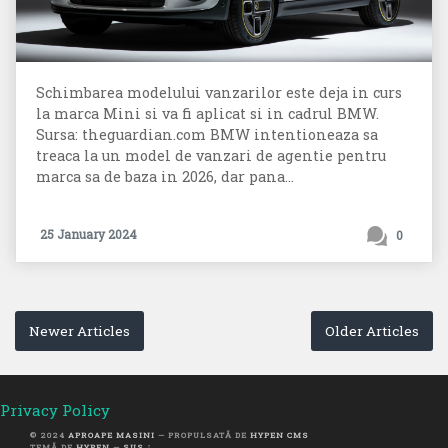
Schimbarea modelului vanzarilor este deja in curs
la marca Mini si va fi aplicat si in cadrul BMW.
Sursa: theguardian.com BMW intentioneaza sa
treaca la un model de vanzari de agentie pentru
marca sa de baza in 2026, dar pana...
25 January 2024
0
Newer Articles
Older Articles
Privacy Policy
© 2024
APROAPE MASINI
— PROPULSATĂ DE
HYPEN CMS
TEMĂ DE
HYPEN
—
SUS ↑