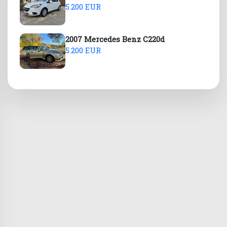
5.200 EUR
2007 Mercedes Benz C220d
5.200 EUR