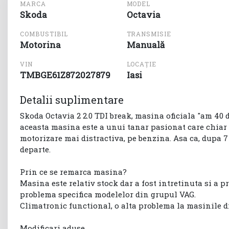
MARCA
MODEL
Skoda
Octavia
COMBUSTIBIL
TRANSMISIE
Motorina
Manuală
VIN
LOCAȚIE
TMBGE61Z872027879
Iasi
Detalii suplimentare
Skoda Octavia 2 2.0 TDI break, masina oficiala "am 40 d
aceasta masina este a unui tanar pasionat care chiar a
motorizare mai distractiva, pe benzina. Asa ca, dupa 
departe.
Prin ce se remarca masina?
Masina este relativ stock dar a fost intretinuta si a p
problema specifica modelelor din grupul VAG.
Climatronic functional, o alta problema la masinile d
Modificari aduse