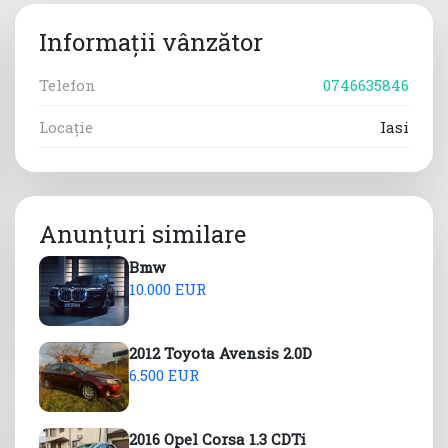
Informații vânzător
Telefon
0746635846
Locație
Iasi
Anunțuri similare
Bmw
10.000 EUR
2012 Toyota Avensis 2.0D
6.500 EUR
2016 Opel Corsa 1.3 CDTi