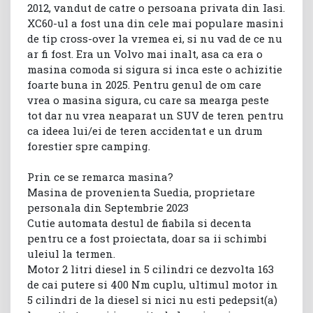
2012, vandut de catre o persoana privata din Iasi.
XC60-ul a fost una din cele mai populare masini
de tip cross-over la vremea ei, si nu vad de ce nu
ar fi fost. Era un Volvo mai inalt, asa ca era o
masina comoda si sigura si inca este o achizitie
foarte buna in 2025. Pentru genul de om care
vrea o masina sigura, cu care sa mearga peste
tot dar nu vrea neaparat un SUV de teren pentru
ca ideea lui/ei de teren accidentat e un drum
forestier spre camping.
Prin ce se remarca masina?
Masina de provenienta Suedia, proprietare
personala din Septembrie 2023
Cutie automata destul de fiabila si decenta
pentru ce a fost proiectata, doar sa ii schimbi
uleiul la termen.
Motor 2 litri diesel in 5 cilindri ce dezvolta 163
de cai putere si 400 Nm cuplu, ultimul motor in
5 cilindri de la diesel si nici nu esti pedepsit(a)