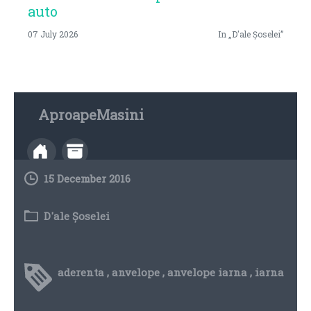
auto
07 July 2026
In „D'ale Șoselei”
AproapeMasini
15 December 2016
D'ale Șoselei
aderenta
,
anvelope
,
anvelope iarna
,
iarna