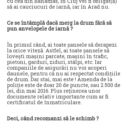
cu cea din Bahamas, în Cluj vei fi obligat(ă)
să ai cauciucuri de iarnă, iar în Arad nu.
Ce se întâmplă dacă merg la drum fără să
pun anvelopele de iarnă ?
În primul rând, ai toate șansele să derapezi
la orice viteză. Astfel, ai toate șansele să
lovești mașini parcate, mașini în trafic,
pietoni, garduri, ziduri, stâlpi, etc. Iar
companiile de asigurări nu vor acoperi
daunele, pentru că nu ai respectat condițiile
de drum. Dar stai, mai este ! Amenda de la
poliție este de doar 20 de puncte, sau 2.500 de
lei, din mai 2016. Plus reținerea unor
documente relativ importante cum ar fi
certificatul de înmatriculare.
Deci, când recomanzi să le schimb ?