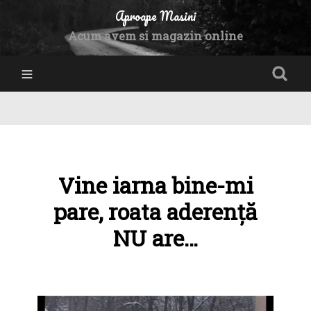
Aproape Masini
Acum avem si magazin online
Vine iarna bine-mi
pare, roata aderență
NU are…