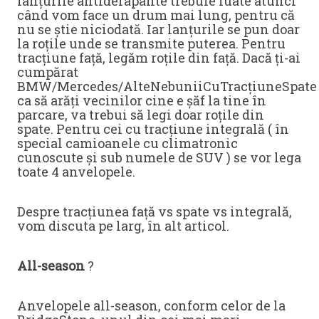
lanțurile antiderapante trebuie luate atunci
când vom face un drum mai lung, pentru că
nu se știe niciodată. Iar lanțurile se pun doar
la roțile unde se transmite puterea. Pentru
tracțiune față, legăm roțile din față. Dacă ți-ai
cumpărat
BMW/Mercedes/AlteNebuniiCuTracțiuneSpate
ca să arăți vecinilor cine e șăf la tine în
parcare, va trebui să legi doar roțile din
spate. Pentru cei cu tracțiune integrală ( în
special camioanele cu climatronic
cunoscute și sub numele de SUV ) se vor lega
toate 4 anvelopele.
Despre tracțiunea față vs spate vs integrală,
vom discuta pe larg, în alt articol.
All-season
?
Anvelopele all-season, conform celor de la