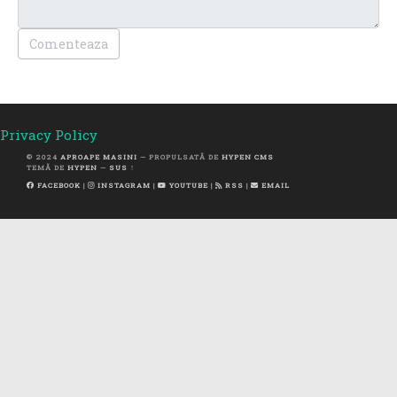
Comenteaza
Privacy Policy
© 2024
APROAPE MASINI
— PROPULSATĂ DE
HYPEN CMS
TEMĂ DE
HYPEN
—
SUS ↑
FACEBOOK
|
INSTAGRAM
|
YOUTUBE
|
RSS
|
EMAIL