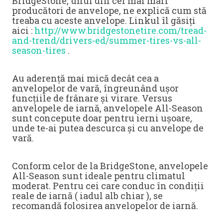
BridgeStone, unul din cei mai mari
producători de anvelope, ne explică cum stă
treaba cu aceste anvelope. Linkul îl găsiți
aici :
http://www.bridgestonetire.com/tread-
and-trend/drivers-ed/summer-tires-vs-all-
season-tires
.
Au aderență mai mică decât cea a
anvelopelor de vară, îngreunând ușor
funcțiile de frânare și virare. Versus
anvelopele de iarnă, anvelopele All-Season
sunt concepute doar pentru ierni ușoare,
unde te-ai putea descurca și cu anvelope de
vară.
Conform celor de la BridgeStone, anvelopele
All-Season sunt ideale pentru climatul
moderat. Pentru cei care conduc în condiții
reale de iarnă ( iadul alb chiar ), se
recomandă folosirea anvelopelor de iarnă.