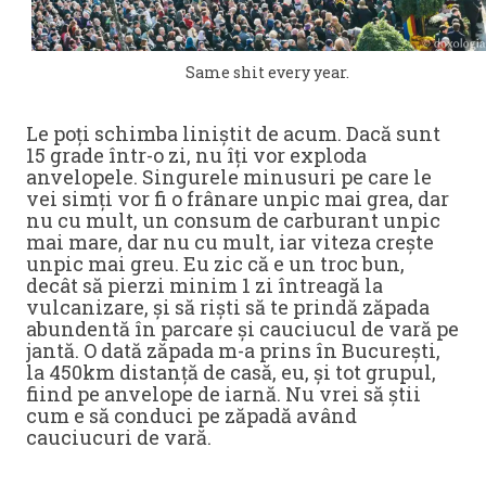
Same shit every year.
Le poți schimba liniștit de acum. Dacă sunt
15 grade într-o zi, nu îți vor exploda
anvelopele. Singurele minusuri pe care le
vei simți vor fi o frânare unpic mai grea, dar
nu cu mult, un consum de carburant unpic
mai mare, dar nu cu mult, iar viteza crește
unpic mai greu. Eu zic că e un troc bun,
decât să pierzi minim 1 zi întreagă la
vulcanizare, și să riști să te prindă zăpada
abundentă în parcare și cauciucul de vară pe
jantă. O dată zăpada m-a prins în București,
la 450km distanță de casă, eu, și tot grupul,
fiind pe anvelope de iarnă. Nu vrei să știi
cum e să conduci pe zăpadă având
cauciucuri de vară.