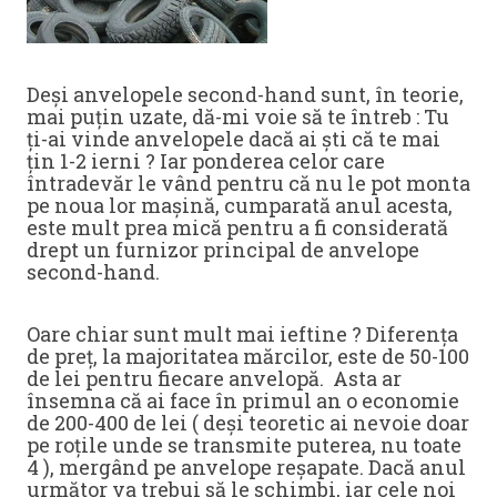
Deși anvelopele second-hand sunt, în teorie,
mai puțin uzate, dă-mi voie să te întreb : Tu
ți-ai vinde anvelopele dacă ai ști că te mai
țin 1-2 ierni ? Iar ponderea celor care
întradevăr le vând pentru că nu le pot monta
pe noua lor mașină, cumparată anul acesta,
este mult prea mică pentru a fi considerată
drept un furnizor principal de anvelope
second-hand.
Oare chiar sunt mult mai ieftine ? Diferența
de preț, la majoritatea mărcilor, este de 50-100
de lei pentru fiecare anvelopă. Asta ar
însemna că ai face în primul an o economie
de 200-400 de lei ( deși teoretic ai nevoie doar
pe roțile unde se transmite puterea, nu toate
4 ), mergând pe anvelope reșapate. Dacă anul
următor va trebui să le schimbi, iar cele noi