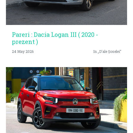
Pareri : Dacia Logan III ( 2020 -
prezent )
24 May 2026
In „D'ale Șoselei”