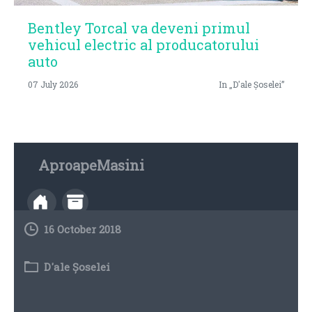
Bentley Torcal va deveni primul
vehicul electric al producatorului
auto
07 July 2026
In „D'ale Șoselei”
AproapeMasini
16 October 2018
D'ale Șoselei