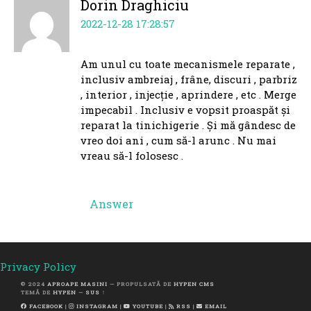
Dorin Draghiciu
2022-12-28 17:28:57
Am unul cu toate mecanismele reparate ,
inclusiv ambreiaj , frâne, discuri , parbriz
, interior , injecție , aprindere , etc . Merge
impecabil . Inclusiv e vopsit proaspăt și
reparat la tinichigerie . Și mă gândesc de
vreo doi ani , cum să-l arunc . Nu mai
vreau să-l folosesc .
Answer
Privacy Policy
© 2024
APROAPE MASINI
— PROPULSATĂ DE
HYPEN CMS
TEMĂ DE
HYPEN
—
SUS ↑
FACEBOOK
|
INSTAGRAM
|
YOUTUBE
|
RSS
|
EMAIL