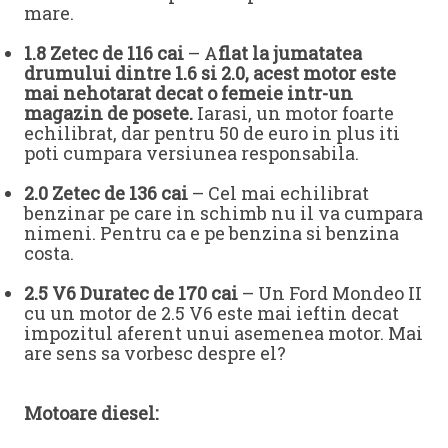
mare.
1.8 Zetec de 116 cai
– A
flat la jumatatea
drumului dintre 1.6 si 2.0, acest motor este
mai nehotarat decat o femeie intr-un
magazin de posete.
Iarasi, un motor foarte
echilibrat, dar pentru 50 de euro in plus iti
poti cumpara versiunea responsabila.
2.0 Zetec de 136 cai
– Cel mai echilibrat
benzinar pe care in schimb nu il va cumpara
nimeni. Pentru ca e pe benzina si benzina
costa.
2.5 V6 Duratec
de 170 cai
– Un Ford Mondeo II
cu un motor de 2.5 V6 este mai ieftin decat
impozitul aferent unui asemenea motor. Mai
are sens sa vorbesc despre el?
Motoare diesel: