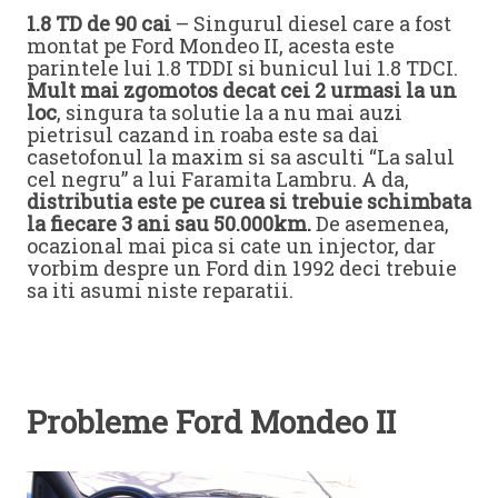
1.8 TD de 90 cai
– Singurul diesel care a fost
montat pe Ford Mondeo II, acesta este
parintele lui 1.8 TDDI si bunicul lui 1.8 TDCI.
Mult mai zgomotos decat cei 2 urmasi la un
loc
, singura ta solutie la a nu mai auzi
pietrisul cazand in roaba este sa dai
casetofonul la maxim si sa asculti “La salul
cel negru” a lui Faramita Lambru. A da,
distributia este pe curea si trebuie schimbata
la fiecare 3 ani sau 50.000km.
De asemenea,
ocazional mai pica si cate un injector, dar
vorbim despre un Ford din 1992 deci trebuie
sa iti asumi niste reparatii.
Probleme Ford Mondeo II