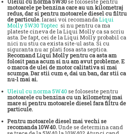
Uleiul cu norma 5W30
se foloseste pentru
motoarele pe benzina care au un kilometraj
redus, dar si pentru motoarele diesel cu filtru
de particule.
Iarasi voi recomanda
Liqui
Molly 5W30 Toptec
si nu pentru ca ma
plateste cineva de la Liqui Molly ca sa scriu
asta. De fapt, cei de la Liqui Molly probabil ca
nici nu stiu ca exista site-ul asta. Si cu
siguranta nu ar plati fosa asta septica.
Recomand Liqui Molly pentru ca asta am
folosit pana acum si nu am avut probleme. E
o marca de ulei de motor calitativa si mai
scumpa. Dar stii cum e, dai un ban, dar stii ca
nu-l mai ai.
Uleiul cu norma 5W40
se foloseste pentru
motoarele cu benzina cu un kilometraj mai
mare si pentru motoarele diesel fara filtru de
particule.
Pentru motoarele diesel mai vechi se
recomanda 10W40.
Unde se determina cand
se trece de la 5W40 la 10W40? Atunci cand