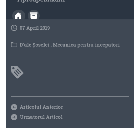
07 April 2019
D'ale Șoselei
,
Mecanica pentru incepatori
Articolul Anterior
Urmatorul Articol