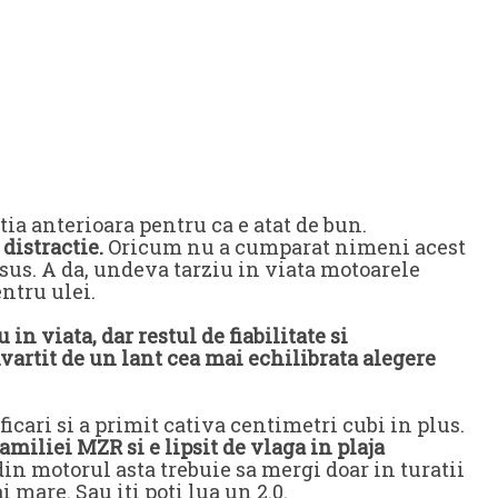
ia anterioara pentru ca e atat de bun.
 distractie.
Oricum nu a cumparat nimeni acest
sus. A da, undeva tarziu in viata motoarele
ntru ulei.
 in viata, dar restul de fiabilitate si
vartit de un lant cea mai echilibrata alegere
icari si a primit cativa centimetri cubi in plus.
amiliei MZR si e lipsit de vlaga in plaja
din motorul asta trebuie sa mergi doar in turatii
mare. Sau iti poti lua un 2.0.