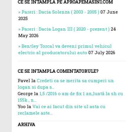
CE SE INTAMPLA PE APROAPEMASINI.COM
Pareri : Dacia Solenza ( 2003 - 2005 )
07 June
2025
Pareri : Dacia Logan III ( 2020 - prezent )
24
May 2026
Bentley Torcal va deveni primul vehicul
electric al producatorului auto
07 July 2026
CE SE INTAMPLA COMENTATORULE?
Pavel la
Credeti ca se merita sa cumperi un
logan si dupa s...
George la
1,5 /2016 o am de fix 1 an,luată la sh cu
155k , n...
Yoo la
Vai ce ai facut din site ul asta cu
reclamele aste...
ARHIVA