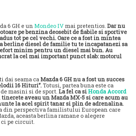
zda 6 GH e un
Mondeo IV
mai pretentios.
Dar nu
motoare pe benzina deosebit de fiabile si sportive
adus tot pe cel vechi. Oare ce a fost in mintea
berline diesel de familie tu te incapatanezi sa
un efort minim pentru un diesel mai bun. Au
 lucrat la cel mai important punct slab: motorul
iti dai seama ca
Mazda 6 GH nu a fost un succes
odii 16 Hituri”.
Totusi, partea buna este ca
de masini si de sport.
La fel ca si
Honda Accord
n tinerete aveau un Mazda MX-5 si care acum au
unte la acel spirit tanar si plin de adrenalina.
ta din perspectiva familistului European care
 Mazda, aceasta berlina ramane o alegere
ci pe circuit.