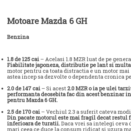
Motoare Mazda 6 GH
Benzina
1.8 de 125 cai
– Acelasi 1.8 MZR luat de pe generat
Fiabilitate japoneza, distributie pe lant si multa
motor pentru ca toata distractia e un motor mai 
astea incep sa dezvolte o dependenta cronica pe
2.0 de 147 cai
– Si acest
2.0 MZR o ia pe ulei tarziu
performanta deosebita fac din acest benzinar in
pentru Mazda 6 GH.
2.5 de 170 cai
– Vechiul 2.3 a suferit cateva modif
Din pacate motorul este mai fragil decat restul f
inferioara de turatii.
Daca vrei sa intelegi ceva 
mari ceea ce duce la consum ridicat si uzura mai 