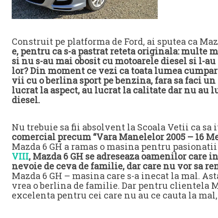
Construit pe platforma de Ford, ai sputea ca Ma
e, pentru ca s-a pastrat reteta originala: multe 
si nu s-au mai obosit cu motoarele diesel si l-au 
lor? Din moment ce vezi ca toata lumea cumpara 
vii cu o berlina sport pe benzina, fara sa faci 
lucrat la aspect, au lucrat la calitate dar nu au
diesel.
Nu trebuie sa fii absolvent la Scoala Vetii ca sa 
comercial precum “Vara Manelelor 2005 – 16 Mel
Mazda 6 GH a ramas o masina pentru pasionatii 
VIII
, Mazda 6 GH se adreseaza oamenilor care i
nevoie de ceva de familie, dar care nu vor sa ren
Mazda 6 GH – masina care s-a inecat la mal. As
vrea o berlina de familie. Dar pentru clientela
excelenta pentru cei care nu au ce cauta la mal, 