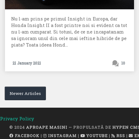
Nu l-am prins pe primul Insight in Europa, dar
Honda Insight II a fost printre noi si evident ca tot
nu l-am cumparat. Si totusi, de ce ne incapatanam
sa ignoram unul din cele mai ieftine hibride de pe
piata? Toata ideea Hond...
21 January 2021
10
Newer Articles
Privacy Policy
© 2024
APROAPE MASINI
— PROPULSATĂ DE
HYPEN CM
FACEBOOK
|
INSTAGRAM
|
YOUTUBE
|
RSS
|
E