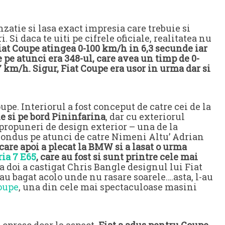
zatie si lasa exact impresia care trebuie si
 Si daca te uiti pe cifrele oficiale, realitatea nu
iat Coupe atingea 0-100 km/h in 6,3 secunde iar
 pe atunci era 348-ul, care avea un timp de 0-
km/h. Sigur, Fiat Coupe era usor in urma dar si
upe. Interiorul a fost conceput de catre cei de la
ie si pe bord Pininfarina
, dar cu exteriorul
 propuneri de design exterior – una de la
 condus pe atunci de catre Nimeni Altu’ Adrian
care apoi a plecat la BMW si a lasat o urma
ria 7 E65
, care au fost si sunt printre cele mai
ia doi a castigat Chris Bangle designul lui Fiat
-au bagat acolo unde nu rasare soarele….asta, l-au
oupe
, una din cele mai spectaculoase masini
e opresc doar la aspect.
Fiat a adus pentru Coupe