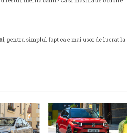
u restul, merita banii? Ca si masina de o iubire
ai
, pentru simplul fapt ca e mai usor de lucrat la