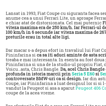
Lansat in 1993, Fiat Coupe cu siguranta facea sen
anume cea a unui Ferrari Lite, un aproape Ferrari.
e chiar atat de distorsionata. Cel mai puternic
F
viteza maxima era de 250 km/h. Iar Ferrari-ul de
100 km/h in 6 secunde iar viteza maxima de 267 
preturile erau in total alte ligi.
Dar macar s-a depus efort in travaliul lui Fiat Co
Pininfarina si
ca sa iti aduci aminte de asta scr
treaba e mai interesanta. In esenta au fost doua
Pininfarina si una de la studio-ul propriu Fiat,
Voicu…asta, Chris Bangle.
Da, acel Chris Bangle 
profunda in istoria marcii prin
Seria 5 E60
si
Se
controversate BMW-uri ca si design.
Iar din ast
Coupe, iar Pininfarina a luat designul lor si si l
vandut la Peugeot si asa a aparut
Peugeot 406 C
coupe de la acea vreme.
Dar eforturile Fiat de a crea un Ferrari Lite nu s