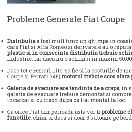
Probleme Generale Fiat Coupe
Distributia
a fost mult timp un ghimpe in coasta
care Fiat si Alfa Romeo si derivatele au o reputa
plastic si in consecinta distributia trebuie sc
industrie. Iar daca nu o schimbi in maxim 50.000
Daca tot e Ferrari Lite, sa fie si la costurile d
Coupe si Ferrari 348)
motorul trebuie scos afara 
Galeria de evacuare are tendinta de a crapa
, in
galeria de evacuare trebuie demontat si compre
incarcat si cu freon dupa ce l-ai montat la loc.
Ca orice Fiat din perioada asta vor fi
probleme ele
functiile
, chiar si daca ai doar 3 butoane pe bord