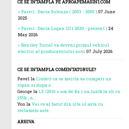
CE SE INTAMPLA PE APROAPEMASINI.COM
Pareri : Dacia Solenza ( 2003 - 2005 )
07 June
2025
Pareri : Dacia Logan III ( 2020 - prezent )
24
May 2026
Bentley Torcal va deveni primul vehicul
electric al producatorului auto
07 July 2026
CE SE INTAMPLA COMENTATORULE?
Pavel la
Credeti ca se merita sa cumperi un
logan si dupa s...
George la
1,5 /2016 o am de fix 1 an,luată la sh cu
155k , n...
Yoo la
Vai ce ai facut din site ul asta cu
reclamele aste...
ARHIVA