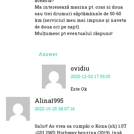
aceasta?
Ma interesează masina pt. oras si doua
sau trei drumuri săptămânale de 50-60
km (serviciul meu mai impune și naveta
de doua ori pe sapt).
Mulțumesc pt eventualul răspuns!
Answer
ovidiu
2025-12-02 17:59:35
Este Ok
Alina1995
2023-10-25 08:07:16
Salut! As vrea sa cumpăr o Kona (sh) 1.0T
-GDI 2WD Highway benzina (2019), însă