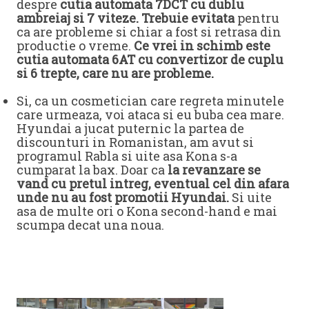
despre
cutia automata 7DCT cu dublu
ambreiaj si 7 viteze. Trebuie evitata
pentru
ca are probleme si chiar a fost si retrasa din
productie o vreme.
Ce vrei in schimb este
cutia automata 6AT cu convertizor de cuplu
si 6 trepte, care nu are probleme.
Si, ca un cosmetician care regreta minutele
care urmeaza, voi ataca si eu buba cea mare.
Hyundai a jucat puternic la partea de
discounturi in Romanistan, am avut si
programul Rabla si uite asa Kona s-a
cumparat la bax. Doar ca
la revanzare se
vand cu pretul intreg, eventual cel din afara
unde nu au fost promotii Hyundai.
Si uite
asa de multe ori o Kona second-hand e mai
scumpa decat una noua.