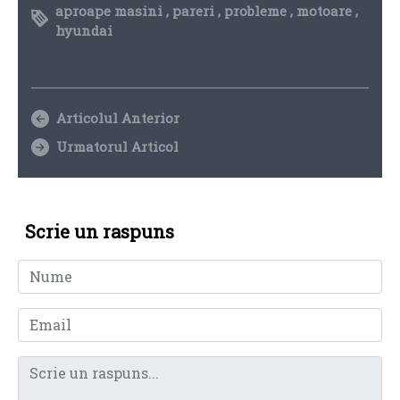
aproape masini
,
pareri
,
probleme
,
motoare
,
hyundai
Articolul Anterior
Urmatorul Articol
Scrie un raspuns