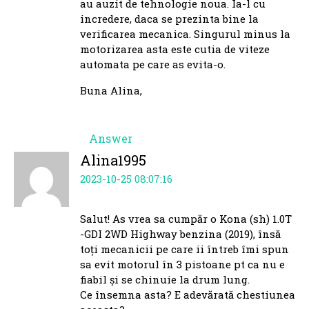
au auzit de tehnologie noua. Ia-l cu
incredere, daca se prezinta bine la
verificarea mecanica. Singurul minus la
motorizarea asta este cutia de viteze
automata pe care as evita-o.
Buna Alina,
Answer
Alina1995
2023-10-25 08:07:16
Salut! As vrea sa cumpăr o Kona (sh) 1.0T
-GDI 2WD Highway benzina (2019), însă
toți mecanicii pe care ii întreb îmi spun
sa evit motorul în 3 pistoane pt ca nu e
fiabil și se chinuie la drum lung.
Ce însemna asta? E adevărată chestiunea