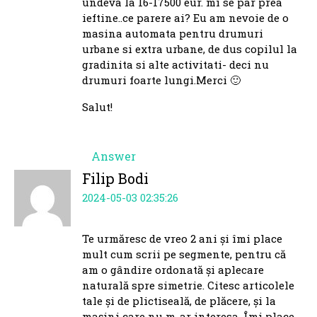
undeva la 16-17500 eur. mi se par prea
ieftine..ce parere ai? Eu am nevoie de o
masina automata pentru drumuri
urbane si extra urbane, de dus copilul la
gradinita si alte activitati- deci nu
drumuri foarte lungi.Merci 🙂
Salut!
Answer
Filip Bodi
2024-05-03 02:35:26
Te urmăresc de vreo 2 ani și îmi place
mult cum scrii pe segmente, pentru că
am o gândire ordonată și aplecare
naturală spre simetrie. Citesc articolele
tale și de plictiseală, de plăcere, și la
mașini care nu m-ar interesa. Îmi place