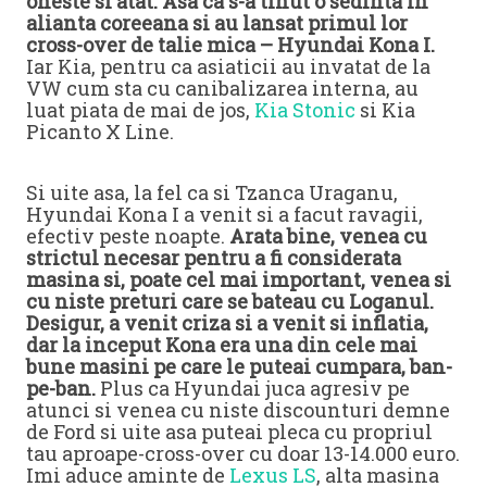
oneste si atat. Asa ca s-a tinut o sedinta in
alianta coreeana si au lansat primul lor
cross-over de talie mica – Hyundai Kona I.
Iar Kia, pentru ca asiaticii au invatat de la
VW cum sta cu canibalizarea interna, au
luat piata de mai de jos,
Kia Stonic
si Kia
Picanto X Line.
Si uite asa, la fel ca si Tzanca Uraganu,
Hyundai Kona I a venit si a facut ravagii,
efectiv peste noapte.
Arata bine, venea cu
strictul necesar pentru a fi considerata
masina si, poate cel mai important, venea si
cu niste preturi care se bateau cu Loganul.
Desigur, a venit criza si a venit si inflatia,
dar la inceput Kona era una din cele mai
bune masini pe care le puteai cumpara, ban-
pe-ban.
Plus ca Hyundai juca agresiv pe
atunci si venea cu niste discounturi demne
de Ford si uite asa puteai pleca cu propriul
tau aproape-cross-over cu doar 13-14.000 euro.
Imi aduce aminte de
Lexus LS
, alta masina