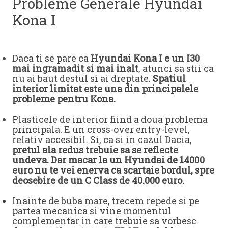
Probleme Generale Hyundai
Kona I
Daca ti se pare ca
Hyundai Kona I e un I30
mai ingramadit si mai inalt
, atunci sa stii ca
nu ai baut destul si ai dreptate.
Spatiul
interior limitat este una din principalele
probleme pentru Kona.
Plasticele de interior fiind a doua problema
principala. E un cross-over entry-level,
relativ accesibil. Si, ca si in cazul Dacia,
pretul ala redus trebuie sa se reflecte
undeva. Dar macar la un Hyundai de 14000
euro nu te vei enerva ca scartaie bordul, spre
deosebire de un C Class de 40.000 euro.
Inainte de buba mare, trecem repede si pe
partea mecanica si vine momentul
complementar in care trebuie sa vorbesc