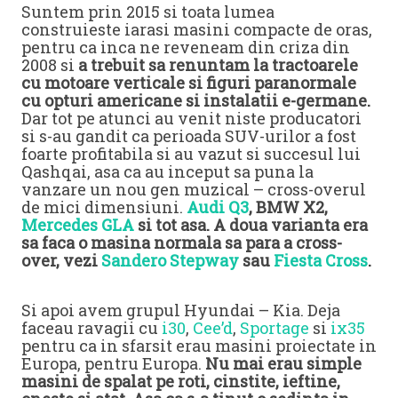
Suntem prin 2015 si toata lumea
construieste iarasi masini compacte de oras,
pentru ca inca ne reveneam din criza din
2008 si
a trebuit sa renuntam la tractoarele
cu motoare verticale si figuri paranormale
cu opturi americane si instalatii e-germane.
Dar tot pe atunci au venit niste producatori
si s-au gandit ca perioada SUV-urilor a fost
foarte profitabila si au vazut si succesul lui
Qashqai, asa ca au inceput sa puna la
vanzare un nou gen muzical – cross-overul
de mici dimensiuni.
Audi Q3
, BMW X2,
Mercedes GLA
si tot asa. A doua varianta era
sa faca o masina normala sa para a cross-
over, vezi
Sandero Stepway
sau
Fiesta Cross
.
Si apoi avem grupul Hyundai – Kia. Deja
faceau ravagii cu
i30
,
Cee’d
,
Sportage
si
ix35
pentru ca in sfarsit erau masini proiectate in
Europa, pentru Europa.
Nu mai erau simple
masini de spalat pe roti, cinstite, ieftine,