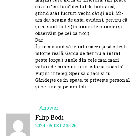
că ai o “cultură” destul de holistică,
știind atât lucruri vechi cât și noi. Mi-
am dat seama de asta, evident, pentru că
și eu sunt la fel(în anumite puncte) și
observăm pe cei ca noi:)
Dar
Îți recomand să te informezi și să citești
istorie reală. Garda de fier nu a intrat
peste Iorga:) unele din cele mai mari
valuri de minciuni din istoria noastră.
Puțini înțeleg. Sper să o faci și tu.
Gândește ce în spate, te privește personal
și pe tine și pe noi toți.
Answer
Filip Bodi
2024-05-03 02:35:26