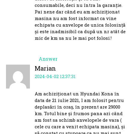
consumabile, deci nu întra la garanție.
Pai nene dar când eu am achiziționat
masina nu am fost informat ca vine
echipata cu anvelope de unica folosință
și este inadmisibil ca după un nr atât de
mic de km sa nu le mai pot folosi.!
Answer
Marian
2024-04-02 12:37:31
Am achiziționat un Hyundai Kona în
data de 21 iulie 2021, l am folosit pentru
deplasări în oraș, în prezent are 29000
km. Totul bine și frumos pana azi când
am fost sa schimb anvelopele de vara (
cele cu care a venit echipata masina), și
să constat cu stupoare ca nu mai sunt