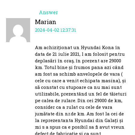
Answer
Marian
2024-04-02 12:37:31
Am achiziționat un Hyundai Kona în
data de 21 iulie 2021, l am folosit pentru
deplasări în oraș, în prezent are 29000
km. Totul bine și frumos pana azi când
am fost sa schimb anvelopele de vara (
cele cu care a venit echipata masina), și
să constat cu stupoare ca nu mai sunt
utilizabile, prezentând un fel de tăieturi
pe calea de rulare. Din cei 29000 de km,
consider ca a rulat cu cele de vara
jumătate din nr.de km. Am fost la cei de
la reprezentanta Hyundai din Galați și
mi s a spus ca e posibil sa fi avut vreun
defect de fabricație și ca sunt