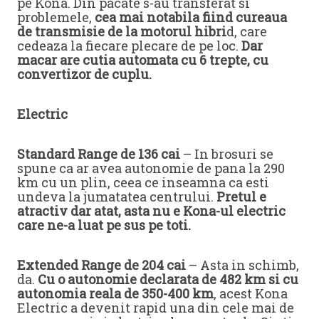
pe Kona. Din pacate s-au transferat si
problemele,
cea mai notabila fiind cureaua
de transmisie de la motorul hibri
d, care
cedeaza la fiecare plecare de pe loc.
Dar
macar are cutia automata cu 6 trepte, cu
convertizor de cuplu.
Electric
Standard Range de 136 cai
– In brosuri se
spune ca ar avea autonomie de pana la 290
km cu un plin, ceea ce inseamna ca esti
undeva la jumatatea centrului.
Pretul e
atractiv dar atat, asta nu e Kona-ul electric
care ne-a luat pe sus pe toti.
Extended Range de 204 cai
– Asta in schimb,
da.
Cu o autonomie declarata de 482 km si cu
autonomia reala de 350-400 km
, acest Kona
Electric a devenit rapid una din cele mai de