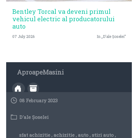
Bentley Torcal va deveni primul
vehicul electric al producatorului
auto
07 July 2026
In „D'ale Șoselei”
AproapeMasini
08 February 2023
D'ale Șoselei
sfat achizitie
,
achizitie
,
auto
,
stiri auto
,