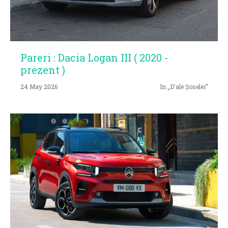
Pareri : Dacia Logan III ( 2020 -
prezent )
24 May 2026
In „D'ale Șoselei”