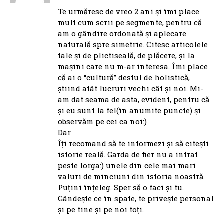
Te urmăresc de vreo 2 ani și îmi place
mult cum scrii pe segmente, pentru că
am o gândire ordonată și aplecare
naturală spre simetrie. Citesc articolele
tale și de plictiseală, de plăcere, și la
mașini care nu m-ar interesa. Îmi place
că ai o “cultură” destul de holistică,
știind atât lucruri vechi cât și noi. Mi-
am dat seama de asta, evident, pentru că
și eu sunt la fel(în anumite puncte) și
observăm pe cei ca noi:)
Dar
Îți recomand să te informezi și să citești
istorie reală. Garda de fier nu a intrat
peste Iorga:) unele din cele mai mari
valuri de minciuni din istoria noastră.
Puțini înțeleg. Sper să o faci și tu.
Gândește ce în spate, te privește personal
și pe tine și pe noi toți.