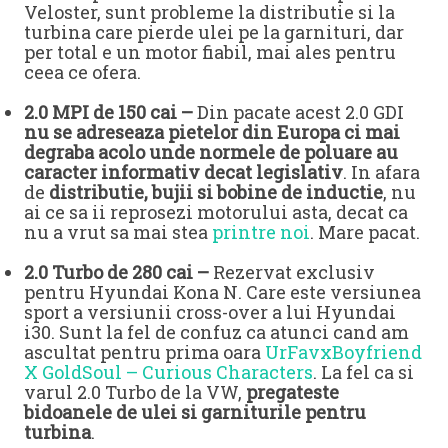
Veloster, sunt probleme la distributie si la
turbina care pierde ulei pe la garnituri, dar
per total e un motor fiabil, mai ales pentru
ceea ce ofera.
2.0 MPI de 150 cai –
Din pacate acest 2.0 GDI
nu se adreseaza pietelor din Europa ci mai
degraba acolo unde normele de poluare au
caracter informativ decat legislativ
. In afara
de
distributie, bujii si bobine de inductie
, nu
ai ce sa ii reprosezi motorului asta, decat ca
nu a vrut sa mai stea
printre noi
. Mare pacat.
2.0 Turbo de 280 cai –
Rezervat exclusiv
pentru Hyundai Kona N. Care este versiunea
sport a versiunii cross-over a lui Hyundai
i30. Sunt la fel de confuz ca atunci cand am
ascultat pentru prima oara
UrFavxBoyfriend
X GoldSoul – Curious Characters
. La fel ca si
varul 2.0 Turbo de la VW,
pregateste
bidoanele de ulei si garniturile pentru
turbina
.