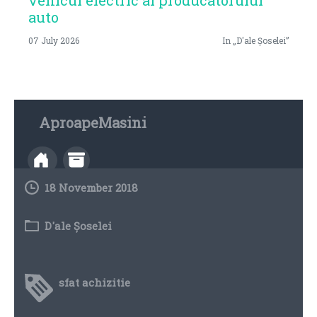
auto
07 July 2026
In „D'ale Șoselei”
AproapeMasini
18 November 2018
D'ale Șoselei
sfat achizitie