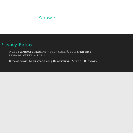
Answer
Privacy Policy
© 2024
APROAPE MASINI
— PROPULSATĂ DE
HYPEN CMS
TEMĂ DE
HYPEN
—
SUS ↑
FACEBOOK
|
INSTAGRAM
|
YOUTUBE
|
RSS
|
EMAIL