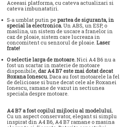
Aceeasi platforma, cu cateva actualizari si
cateva imbunatatiri.
S-a umblat putin pe
partea de siguranta, in
special la electronica.
Un ABS, un ESP, o
maslina, un sistem de uscare a franelor in
caz de ploaie, sistem care lucreaza in
concomitent cu senzorul de ploaie.
Laser
frate!
O selectie larga de motoare.
Nici A4 B6 nu a
fost un scartar in materie de motoare
disponibile,
dar A4 B7 este mai dotat decat
Roxana Ionescu.
Daca au fost motoarele la fel
de delicioase si bune decat cele ale Roxanei
Ionescu, ramane de vazut in sectiunea
speciala despre motoare.
A4 B7 a fost copilul mijlociu al modelului.
Cu un aspect conservator, elegant si simplu
inspirat din A4 B6, A4 B7 ramane o masina