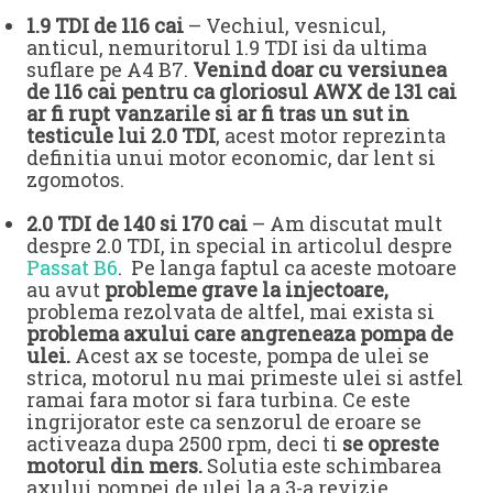
1.9 TDI de 116 cai
– Vechiul, vesnicul,
anticul, nemuritorul 1.9 TDI isi da ultima
suflare pe A4 B7.
Venind doar cu versiunea
de 116 cai pentru ca gloriosul AWX de 131 cai
ar fi rupt vanzarile si ar fi tras un sut in
testicule lui 2.0 TDI
, acest motor reprezinta
definitia unui motor economic, dar lent si
zgomotos.
2.0 TDI de 140 si 170 cai
– Am discutat mult
despre 2.0 TDI, in special in articolul despre
Passat B6
. Pe langa faptul ca aceste motoare
au avut
probleme grave la injectoare,
problema rezolvata de altfel, mai exista si
problema axului care angreneaza pompa de
ulei.
Acest ax se toceste, pompa de ulei se
strica, motorul nu mai primeste ulei si astfel
ramai fara motor si fara turbina. Ce este
ingrijorator este ca senzorul de eroare se
activeaza dupa 2500 rpm, deci ti
se opreste
motorul din mers.
Solutia este schimbarea
axului pompei de ulei la a 3-a revizie