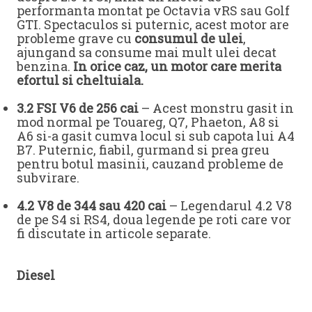
performanta montat pe Octavia vRS sau Golf
GTI. Spectaculos si puternic, acest motor are
probleme grave cu
consumul de ulei
,
ajungand sa consume mai mult ulei decat
benzina.
In orice caz, un motor care merita
efortul si cheltuiala.
3.2 FSI V6 de 256 cai
– Acest monstru gasit in
mod normal pe Touareg, Q7, Phaeton, A8 si
A6 si-a gasit cumva locul si sub capota lui A4
B7. Puternic, fiabil, gurmand si prea greu
pentru botul masinii, cauzand probleme de
subvirare.
4.2 V8 de 344 sau 420 cai
– Legendarul 4.2 V8
de pe S4 si RS4, doua legende pe roti care vor
fi discutate in articole separate.
Diesel