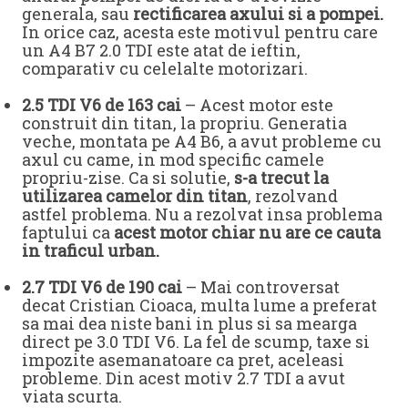
generala, sau
rectificarea axului si a pompei.
In orice caz, acesta este motivul pentru care
un A4 B7 2.0 TDI este atat de ieftin,
comparativ cu celelalte motorizari.
2.5 TDI V6 de 163 cai
– Acest motor este
construit din titan, la propriu. Generatia
veche, montata pe A4 B6, a avut probleme cu
axul cu came, in mod specific camele
propriu-zise. Ca si solutie,
s-a trecut la
utilizarea camelor din titan
, rezolvand
astfel problema. Nu a rezolvat insa problema
faptului ca
acest motor chiar nu are ce cauta
in traficul urban.
2.7 TDI V6 de 190 cai
– Mai controversat
decat Cristian Cioaca, multa lume a preferat
sa mai dea niste bani in plus si sa mearga
direct pe 3.0 TDI V6. La fel de scump, taxe si
impozite asemanatoare ca pret, aceleasi
probleme. Din acest motiv 2.7 TDI a avut
viata scurta.