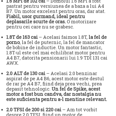
1.6 MPI de 102 cai
– Domolul 1.6 MPI a fost
pastrat pentru versiunea de a baza a lui A4
B7. Un motor excelent pentru oras, dar atat.
Fiabil, usor gurmand, ideal pentru
deplasarile scurte de oras.
O motorizare
pentru cei care nu se grabesc.
1.8T de 163 cai
– Acelasi faimos 1.8T,
la fel de
porno
, la fel de puternic, la fel de mancator
de bobine de inductie. Un motor fantastic,
1.8T-ul este cel mai echilibrat motor pentru
A4 B7, datorita pensionarii lui 1.9 TDI 131 cai
AWX.
2.0 ALT de 130 cai
– Acelasi 2.0 benzinar
aspirat de pe A4 B6, acest motor este destul
de rar pe A4 B7, fiind deja prea vechi, prea
depasit tehnologic.
Un fel de Spike, acest
motor a fost bun candva, dar nostalgia nu
este suficienta pentru a-l mentine relevant.
2.0 TFSI de 200 si 220 cai
– Am tot vorbit
despre 2.0 TFSI, fiind un motor de