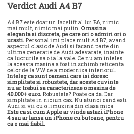
Verdict Audi A4 B7
A4 B7 este doar un facelift al lui B6, nimic
mai mult, nimic mai putin.
O masina
eleganta si discreta, pe care ori o admiri ori o
urasti.
Personal imi place mult A4 B7, avand
aspectul clasic de Audi si facand parte din
ultima generatie de Audi adevarate, inainte
ca lucrurile sa o ia la vale. Ce nu am inteles
la aceasta masina a fost in schimb reticenta
celor de la VW de a moderniza interiorul.
Inteleg ca sunt oameni care isi doresc
simplitate si robustete, dar aceste cuvinte
nu ar trebui sa caracterizeze o masina de
40.000+ euro.
Robustete? Poate ca da. Dar
simplitate in niciun caz. Nu atunci cand esti
Audi si vii cu o limuzina din clasa mica.
Este ca si cum Apple ar vinde astazi iPhone
4 sau ar lansa un iPhone cu butoane, pentru
ca e mai fiabil.