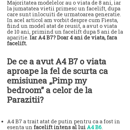
Majoritatea modelelor au o viata de 8 ani, iar
la jumatatea vietii primesc un facelift, dupa
care sunt inlocuiti de urmatoarea generatie.
In acel articol am vorbit despre cum Fiesta,
fiind un model atat de reusit, a avut o viata
de 10 ani, primind un facelift dupa 5 ani de la
aparitie.
Iar A4 B7? Doar 4 ani de viata, fara
facelift.
De ce a avut A4 B7 o viata
aproape la fel de scurta ca
emisiunea „Pimp my
bedroom” a celor de la
Parazitii?
A4 B7 a trait atat de putin pentru ca a fost in
esenta un
facelift intens al lui
A4 B6
.