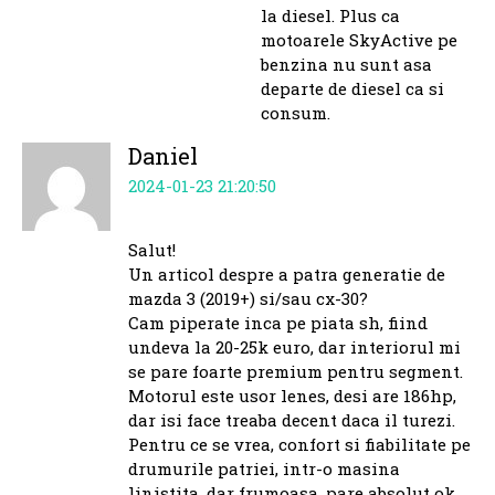
la diesel. Plus ca
motoarele SkyActive pe
benzina nu sunt asa
departe de diesel ca si
consum.
Daniel
2024-01-23 21:20:50
Salut!
Un articol despre a patra generatie de
mazda 3 (2019+) si/sau cx-30?
Cam piperate inca pe piata sh, fiind
undeva la 20-25k euro, dar interiorul mi
se pare foarte premium pentru segment.
Motorul este usor lenes, desi are 186hp,
dar isi face treaba decent daca il turezi.
Pentru ce se vrea, confort si fiabilitate pe
drumurile patriei, intr-o masina
linistita, dar frumoasa, pare absolut ok,