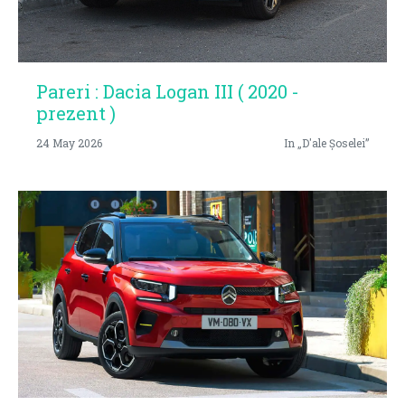
Pareri : Dacia Logan III ( 2020 -
prezent )
24 May 2026
In „D'ale Șoselei”