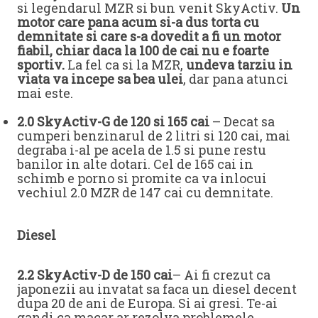
si legendarul MZR si bun venit SkyActiv.
Un
motor care pana acum si-a dus torta cu
demnitate si care s-a dovedit a fi un motor
fiabil, chiar daca la 100 de cai nu e foarte
sportiv.
La fel ca si la MZR,
undeva tarziu in
viata va incepe sa bea ulei
, dar pana atunci
mai este.
2.0 SkyActiv-G de 120 si 165 cai
– Decat sa
cumperi benzinarul de 2 litri si 120 cai, mai
degraba i-al pe acela de 1.5 si pune restu
banilor in alte dotari. Cel de 165 cai in
schimb e porno si promite ca va inlocui
vechiul 2.0 MZR de 147 cai cu demnitate.
Diesel
2.2 SkyActiv-D de 150 cai
– Ai fi crezut ca
japonezii au invatat sa faca un diesel decent
dupa 20 de ani de Europa. Si ai gresi. Te-ai
gandi ca macar ar rezolva problemele