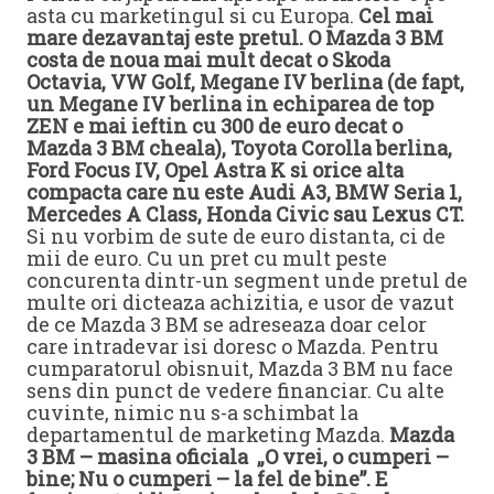
asta cu marketingul si cu Europa.
Cel mai
mare dezavantaj este pretul. O Mazda 3 BM
costa de noua mai mult decat o Skoda
Octavia, VW Golf, Megane IV berlina (de fapt,
un Megane IV berlina in echiparea de top
ZEN e mai ieftin cu 300 de euro decat o
Mazda 3 BM cheala), Toyota Corolla berlina,
Ford Focus IV, Opel Astra K si orice alta
compacta care nu este Audi A3, BMW Seria 1,
Mercedes A Class, Honda Civic sau Lexus CT.
Si nu vorbim de sute de euro distanta, ci de
mii de euro. Cu un pret cu mult peste
concurenta dintr-un segment unde pretul de
multe ori dicteaza achizitia, e usor de vazut
de ce Mazda 3 BM se adreseaza doar celor
care intradevar isi doresc o Mazda. Pentru
cumparatorul obisnuit, Mazda 3 BM nu face
sens din punct de vedere financiar. Cu alte
cuvinte, nimic nu s-a schimbat la
departamentul de marketing Mazda.
Mazda
3 BM – masina oficiala „O vrei, o cumperi –
bine; Nu o cumperi – la fel de bine”. E