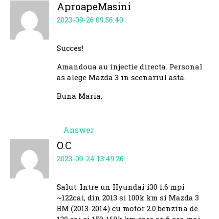
AproapeMasini
2023-09-26 09:56:40
Succes!
Amandoua au injectie directa. Personal
as alege Mazda 3 in scenariul asta.
Buna Maria,
Answer
O.C
2023-09-24 13:49:26
Salut. Intre un Hyundai i30 1.6 mpi
~122cai, din 2013 si 100k km si Mazda 3
BM (2013-2014) cu motor 2.0 benzina de
120 cai si 150-160k km care ar fi cea mai