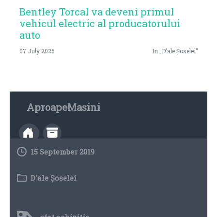
Bentley Torcal va deveni primul
vehicul electric al producatorului
auto
07 July 2026
In „D'ale Șoselei”
AproapeMasini
15 September 2019
D'ale Șoselei
sfat achizitie