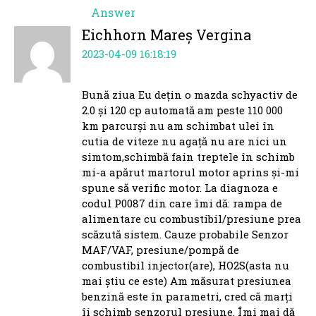
Answer
Eichhorn Mareș Vergina
2023-04-09 16:18:19
Bună ziua Eu dețin o mazda schyactiv de
2.0 și 120 cp automată am peste 110 000
km parcurși nu am schimbat ulei în
cutia de viteze nu agață nu are nici un
simtom,schimbă fain treptele în schimb
mi-a apărut martorul motor aprins și-mi
spune să verific motor. La diagnoza e
codul P0087 din care îmi dă: rampa de
alimentare cu combustibil/presiune prea
scăzută sistem. Cauze probabile Senzor
MAF/VAF, presiune/pompă de
combustibil injector(are), HO2S(asta nu
mai știu ce este) Am măsurat presiunea
benzină este în parametri, cred că marți
îi schimb senzorul presiune. Îmi mai dă