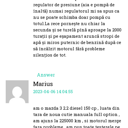
regulator de presiune (aia e pompă de
înaltă) numai regulatorul mi sa spus ca
nu se poate schimba doar pompă cu
totul.La rece pornește nu chiar la
secunda și se turelă pînă aproape la 2000
turații și pe eșapament aruncă stropi de
apă și miros puternic de benzină după ce
să încălzit motorul fără probleme
silențios de tot.
Answer
Marius
2023-04-06 14:04:55
am o mazda 3 2.2 diesel 150 cp , luata din
tara de noua cutie manuala full option ,
am ajuns la 225000 km , si motorul merge
fara probleme , am pus toate testerele pe