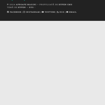
© 2024
APROAPE MASINI
— PROPULSATĂ DE
HYPEN CMS
TEMĂ DE
HYPEN
—
SUS ↑
FACEBOOK
|
INSTAGRAM
|
YOUTUBE
|
RSS
|
EMAIL