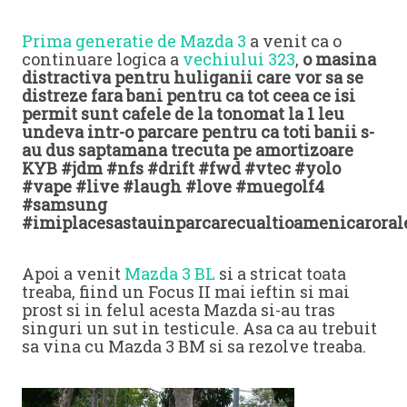
Prima generatie de Mazda 3
a venit ca o
continuare logica a
vechiului 323
,
o masina
distractiva pentru huliganii care vor sa se
distreze fara bani pentru ca tot ceea ce isi
permit sunt cafele de la tonomat la 1 leu
undeva intr-o parcare pentru ca toti banii s-
au dus saptamana trecuta pe amortizoare
KYB #jdm #nfs #drift #fwd #vtec #yolo
#vape #live #laugh #love #muegolf4
#samsung
#imiplacesastauinparcarecualtioamenicaroral
Apoi a venit
Mazda 3 BL
si a stricat toata
treaba, fiind un Focus II mai ieftin si mai
prost si in felul acesta Mazda si-au tras
singuri un sut in testicule. Asa ca au trebuit
sa vina cu Mazda 3 BM si sa rezolve treaba.