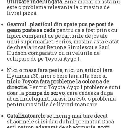
utilizare indelungata
. Bine macar ca asta nu
este o problema relevanta la o masina de
livrat pizza.
Geamul…plasticul din spate pus pe post de
geam poate sa cada
pentru ca a fost prins cu
lipici cumparat de pe rafturile de jos ale
unui supermarket. Serios, masina asta e atat
de cheala incat Benone Sinulescu e Saul
Hudson comparativ cu nivelurile de
echipare de pe Toyota Aygo I.
Nici o masa fara peste, nici un articol fara
Hyundai i30, nici o bere fara alta bere si
nicio Toyota fara probleme la coloana de
directie.
Pentru Toyota Aygo I probleme sunt
doar la
pompa de servo
, care cedeaza dupa
abuz indelugant. Iarasi, nu este o problema
pentru masinile de livrari mancare.
Catalizatoarele
se incing mai tare decat
shaormele si isi dau duhul prematur. Daca
esti patron adevarat de shaormerie,
scoti