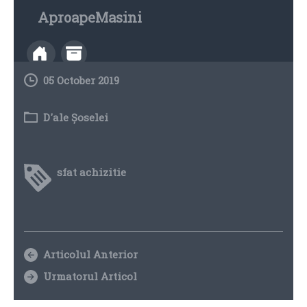
AproapeMasini
05 October 2019
D'ale Șoselei
sfat achizitie
Articolul Anterior
Urmatorul Articol