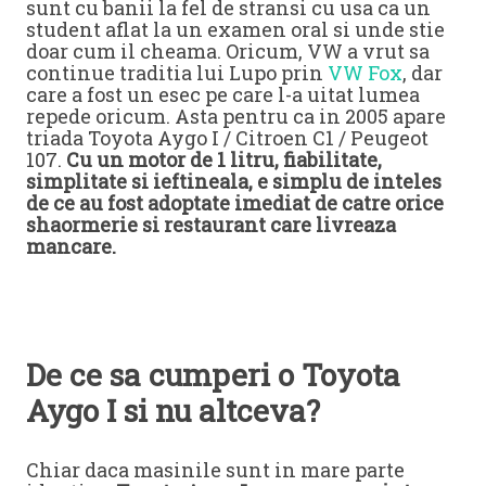
sunt cu banii la fel de stransi cu usa ca un
student aflat la un examen oral si unde stie
doar cum il cheama. Oricum, VW a vrut sa
continue traditia lui Lupo prin
VW Fox
, dar
care a fost un esec pe care l-a uitat lumea
repede oricum. Asta pentru ca in 2005 apare
triada Toyota Aygo I / Citroen C1 / Peugeot
107.
Cu un motor de 1 litru, fiabilitate,
simplitate si ieftineala, e simplu de inteles
de ce au fost adoptate imediat de catre orice
shaormerie si restaurant care livreaza
mancare.
De ce sa cumperi o Toyota
Aygo I si nu altceva?
Chiar daca masinile sunt in mare parte