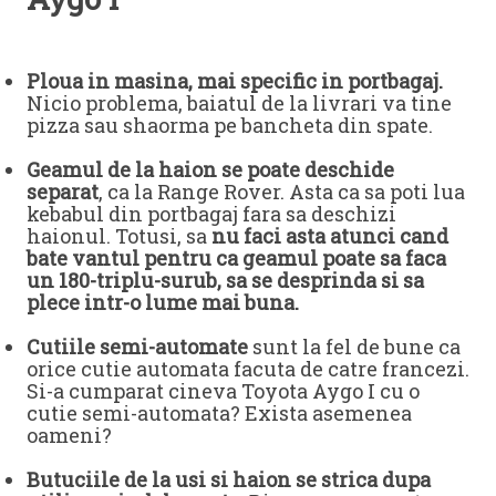
Ploua in masina, mai specific in portbagaj.
Nicio problema, baiatul de la livrari va tine
pizza sau shaorma pe bancheta din spate.
Geamul de la haion se poate deschide
separat
, ca la Range Rover. Asta ca sa poti lua
kebabul din portbagaj fara sa deschizi
haionul. Totusi, sa
nu faci asta atunci cand
bate vantul pentru ca geamul poate sa faca
un 180-triplu-surub, sa se desprinda si sa
plece intr-o lume mai buna.
Cutiile semi-automate
sunt la fel de bune ca
orice cutie automata facuta de catre francezi.
Si-a cumparat cineva Toyota Aygo I cu o
cutie semi-automata? Exista asemenea
oameni?
Butuciile de la usi si haion se strica dupa