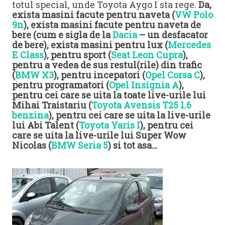
totul special, unde Toyota Aygo I sta rege.
Da,
exista masini facute pentru naveta (
VW Polo
9n
), exista masini facute pentru naveta de
bere (cum e sigla de la
Dacia
– un desfacator
de bere), exista masini pentru lux (
Mercedes
E Class
), pentru sport (
Seat Leon Cupra
),
pentru a vedea de sus restul(rile) din trafic
(
BMW X3
), pentru incepatori (
Opel Corsa C
),
pentru programatori (
Opel Insignia A
),
pentru cei care se uita la toate live-urile lui
Mihai Traistariu (
Toyota Avensis T25 1.6
benzina
), pentru cei care se uita la live-urile
lui Abi Talent (
Toyota Yaris I
), pentru cei
care se uita la live-urile lui Super Wow
Nicolas (
BMW Seria 5
) si tot asa…