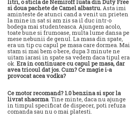
litri, o sticla de Nemiroff luata din Duty Free
si doua pachete de Camel albastru.
Asta imi
aminteste de atunci cand a venit un prieten
la mine in sat si am zis sa il duc intr-o
bodega mai studenteasca. Ajungem acolo,
toate bune si frumoase, multa lume dansa pe
mese nebunii de genul. La masa din spate,
era un tip cu capul pe masa care dormea. Mai
stam si mai bem o bere, dupa 3 minute ne
uitam iarasi in spate sa vedem daca tipul era
ok.
Era in continuare cu capul pe masa, dar
avea tricoul dat jos. Cum? Ce magie i-a
provocat acea vodka?
Ce motor recomand? 1.0 benzina si spor la
livrat shaorma
. Tine minte, daca nu ajunge
in timpul specificat de dispecer, poti refuza
comanda sau nu o mai platesti.