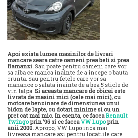
Apoi exista lumea masinilor de livrari
mancare seara catre oameni prea beti si prea
flamanzi.
Sau poate pentru oameni care vor
sa aiba ce manca inainte de a incepe o bauta
crunta. Sau pentru fetele care vor sa
manance o salata inainte de a bea 5 sticle de
vin talpa.
Si aceasta mancare de obicei este
livrata de masini mici (cele mai mici), cu
motoare benzinare de dimensiunea unui
bidon de lapte, cu dotari minime si cu un
pret cat mai mic. In esenta, ce facea
Renault
Twingo
prin ’95 si ce facea
VW Lupo
prin
anii 2000.
Apropo, VW Lupo inca mai
livreaza mancare azi pentru locatiile care