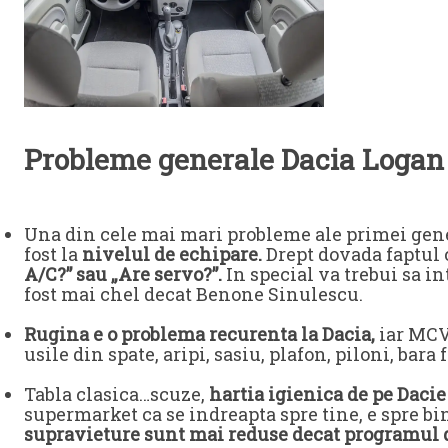
Probleme generale Dacia Logan
Una din cele mai mari probleme ale primei gener
fost la
nivelul de echipare.
Drept dovada faptul 
A/C?” sau „Are servo?”.
In special va trebui sa i
fost mai chel decat Benone Sinulescu.
Rugina e o problema recurenta la Dacia,
iar MCV-
usile din spate, aripi, sasiu, plafon, piloni, bara 
Tabla clasica…scuze,
hartia igienica de pe Dacie
supermarket ca se indreapta spre tine, e spre bi
supravieture sunt mai reduse decat programul d