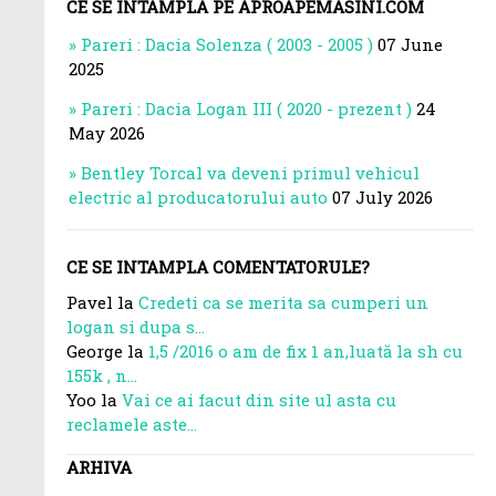
CE SE INTAMPLA PE APROAPEMASINI.COM
Pareri : Dacia Solenza ( 2003 - 2005 )
07 June
2025
Pareri : Dacia Logan III ( 2020 - prezent )
24
May 2026
Bentley Torcal va deveni primul vehicul
electric al producatorului auto
07 July 2026
CE SE INTAMPLA COMENTATORULE?
Pavel la
Credeti ca se merita sa cumperi un
logan si dupa s...
George la
1,5 /2016 o am de fix 1 an,luată la sh cu
155k , n...
Yoo la
Vai ce ai facut din site ul asta cu
reclamele aste...
ARHIVA