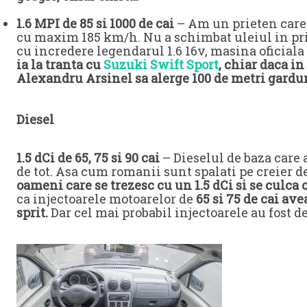
1.6 MPI de 85 si 1000 de cai
– Am un prieten care 
cu maxim 185 km/h. Nu a schimbat uleiul in pr
cu incredere legendarul 1.6 16v, masina oficiala 
ia la tranta cu
Suzuki Swift Sport
, chiar daca i
Alexandru Arsinel sa alerge 100 de metri gardur
Diesel
1.5 dCi de 65, 75 si 90 cai
– Dieselul de baza care a
de tot. Asa cum romanii sunt spalati pe creier de 
oameni care se trezesc cu un 1.5 dCi si se culca c
ca injectoarele motoarelor de
65 si 75 de cai av
sprit.
Dar cel mai probabil injectoarele au fost dej