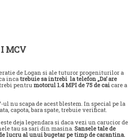
 I MCV
atie de Logan si ale tuturor progeniturilor a
ca inca
trebuie sa intrebi la telefon „Da’ are
ntrebi pentru
motorul 1.4 MPI de 75 de cai
care a
ul nu scapa de acest blestem. In special pe la
fata, capota, bara spate, trebuie verificat.
este deja legendara si daca vezi un carucior de
nele tau sa sari din masina.
Sansele tale de
e lucru al unui bugetar pe timp de carantina.