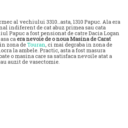
rmec al vechiului 3310…asta, 1310 Papuc. Ala era
nal indiferent de cat abuz primea sau cata
ul Papuc a fost pensionat de catre Dacia Logan
 asa ca
era nevoie de o noua Masina de Carat
 in zona de
Touran
, ci mai degraba in zona de
ocra la ambele. Practic, asta a fost masura
oate o masina care sa satisfaca nevoile atat a
u au auzit de vasectomie.