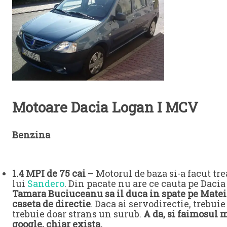
Motoare Dacia Logan I MCV
Benzina
1.4 MPI de 75 cai
– Motorul de baza si-a facut tr
lui
Sandero
. Din pacate nu are ce cauta pe Daci
Tamara Buciuceanu sa il duca in spate pe Matei
caseta de directie
. Daca ai servodirectie, trebui
trebuie doar strans un surub.
A da, si faimosul m
google, chiar exista.