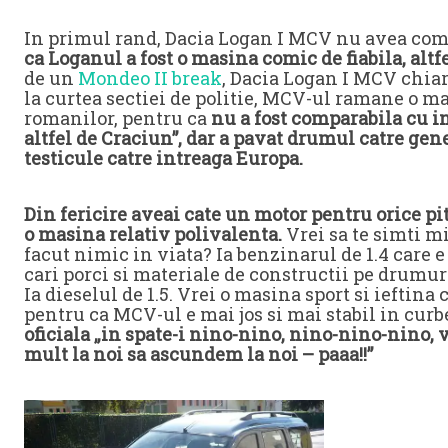
In primul rand, Dacia Logan I MCV nu avea compe
ca Loganul a fost o masina comic de fiabila, altfe
de un
Mondeo II break
, Dacia Logan I MCV chiar 
la curtea sectiei de politie, MCV-ul ramane o 
romanilor, pentru ca
nu a fost comparabila cu i
altfel de Craciun”, dar a pavat drumul catre gene
testicule catre intreaga Europa.
Din fericire aveai cate un motor pentru orice pit
o masina relativ polivalenta.
Vrei sa te simti mi
facut nimic in viata? Ia benzinarul de 1.4 care 
cari porci si materiale de constructii pe drumur
Ia dieselul de 1.5. Vrei o masina sport si ieftina 
pentru ca MCV-ul e mai jos si mai stabil in cur
oficiala „in spate-i nino-nino, nino-nino-nino, 
mult la noi sa ascundem la noi – paaa!!”