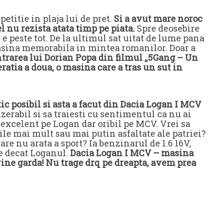
titie in plaja lui de pret.
Si a avut mare noroc
l nu rezista atata timp pe piata.
Spre deosebire
e peste tot. De la ultimul sat uitat de lume pana
masina memorabila in mintea romanilor. Doar a
ntrarea lui Dorian Popa din filmul „5Gang – Un
ratia a doua, o masina care a tras un sut in
ic posibil si asta a facut din Dacia Logan I MCV
zerabil si sa traiesti cu sentimentul ca nu ai
e excelent pe Logan dar oribil pe MCV. Vrei sa
ile mai mult sau mai putin asfaltate ale patriei?
care nu arata a sport? Ia benzinarul de 1.6 16V,
be decat Loganul.
Dacia Logan I MCV – masina
vine garda! Nu trage drq pe dreapta, avem prea