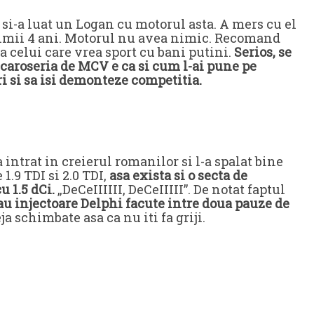
si-a luat un Logan cu motorul asta. A mers cu el
imii 4 ani. Motorul nu avea nimic. Recomand
a celui care vrea sport cu bani putini.
Serios, se
n caroseria de MCV e ca si cum l-ai pune pe
i si sa isi demonteze competitia.
 intrat in creierul romanilor si l-a spalat bine
1.9 TDI si 2.0 TDI,
asa exista si o secta de
u 1.5 dCi.
„DeCeIIIIII, DeCeIIIII”. De notat faptul
eau injectoare Delphi facute intre doua pauze de
a schimbate asa ca nu iti fa griji.