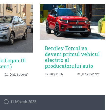
Bentley Torcal va
deveni primul vehicul
electric al
ia Logan III
producatorului auto
zent )
07 July 2026
In „D'ale Șoselei”
In „D'ale Șoselei”
11 March 2022