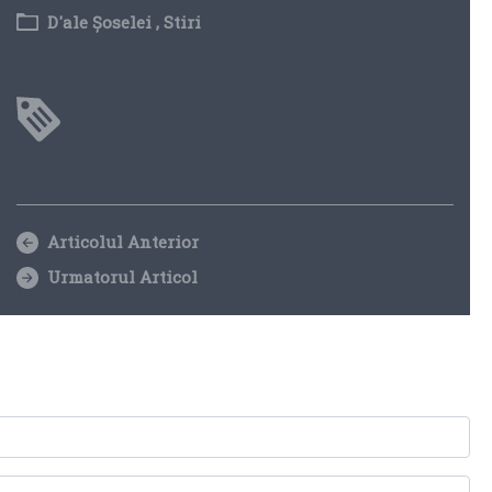
D'ale Șoselei
,
Stiri
Articolul Anterior
Urmatorul Articol