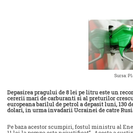
Sursa: Pl
Depasirea pragului de 8 lei pe litru este un rec
cererii mari de carburanti si al preturilor cresc
europeana barilul de petrol a depasit luni, 130 d
dolari, in urma invadarii Ucrainei de catre Rusi
Pe baza acestor scumpiri, fostul ministru al Ene
11 lei la pompa este nejustificat”. Acesta a sustin