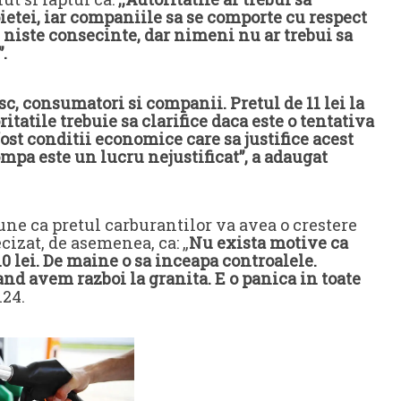
pietei, iar companiile sa se comporte cu respect
 niste consecinte, dar nimeni nu ar trebui sa
.
sc, consumatori si companii. Pretul de 11 lei la
itatile trebuie sa clarifice daca este o tentativa
ost conditii economice care sa justifice acest
ompa este un lucru nejustificat”, a adaugat
une ca pretul carburantilor va avea o crestere
izat, de asemenea, ca: „
Nu exista motive ca
10 lei. De maine o sa inceapa controalele.
and avem razboi la granita. E o panica in toate
i24.