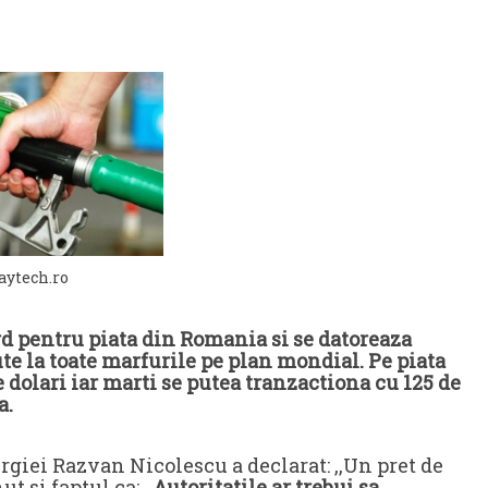
aytech.ro
ord pentru piata din Romania si se datoreaza
ute la toate marfurile pe plan mondial. Pe piata
e dolari iar marti se putea tranzactiona cu 125 de
a.
rgiei Razvan Nicolescu a declarat: ,,Un pret de
ut si faptul ca:
,,Autoritatile ar trebui sa