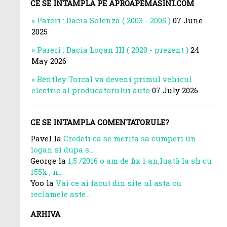
CE SE INTAMPLA PE APROAPEMASINI.COM
Pareri : Dacia Solenza ( 2003 - 2005 )
07 June
2025
Pareri : Dacia Logan III ( 2020 - prezent )
24
May 2026
Bentley Torcal va deveni primul vehicul
electric al producatorului auto
07 July 2026
CE SE INTAMPLA COMENTATORULE?
Pavel la
Credeti ca se merita sa cumperi un
logan si dupa s...
George la
1,5 /2016 o am de fix 1 an,luată la sh cu
155k , n...
Yoo la
Vai ce ai facut din site ul asta cu
reclamele aste...
ARHIVA