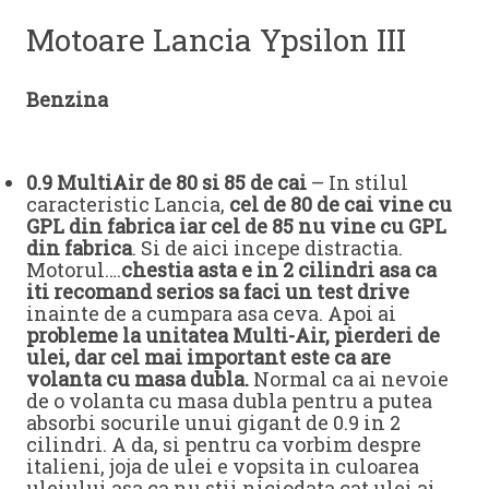
Motoare Lancia Ypsilon III
Benzina
0.9 MultiAir de 80 si 85 de cai
– In stilul
caracteristic Lancia,
cel de 80 de cai vine cu
GPL din fabrica iar cel de 85 nu vine cu GPL
din fabrica
. Si de aici incepe distractia.
Motorul….
chestia asta e in 2 cilindri asa ca
iti recomand serios sa faci un test drive
inainte de a cumpara asa ceva. Apoi ai
probleme la
unitatea Multi-Air, pierderi de
ulei, dar cel mai important este ca are
volanta cu masa dubla.
Normal ca ai nevoie
de o volanta cu masa dubla pentru a putea
absorbi socurile unui gigant de 0.9 in 2
cilindri. A da, si pentru ca vorbim despre
italieni, joja de ulei e vopsita in culoarea
uleiului asa ca nu stii niciodata cat ulei ai