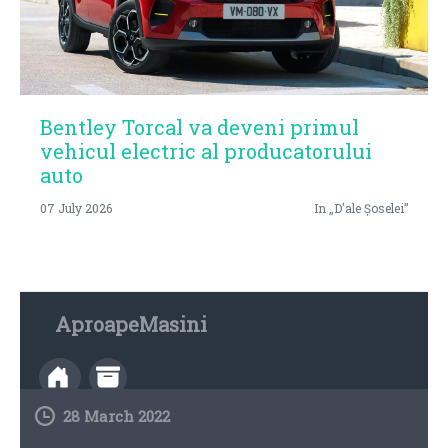
Bentley Torcal va deveni primul
vehicul electric al producatorului
auto
07 July 2026
In „D'ale Șoselei”
AproapeMasini
28 March 2022