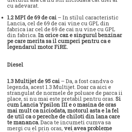
cu adevarat.
1.2 MPI de 69 de cai
– In stilul caracteristic
Lancia, cel de 69 de cai vine cu GPL din
fabrica iar cel de 69 de cai nu vine cu GPL
din fabrica.
In orice caz e singurul benzinar
pe care merita sa il cumperi pentru ca e
legendarul motor FiRE.
Diesel
1.3 Multijet de 95 cai
– Da, a fost candva o
legenda, acest 1.3 Multijet. Doar ca aici e
strangulat de normele de poluare de parca ii
place, si nu mai este pretabil pentru oras.
Si
cum Lancia Ypsilon III e o masina de oras
mai mult ca niciodata, motorul asta e la fel
de util ca o pereche de chiloti din lana care
te mananca.
Daca te incumeti cumva sa
mergi cu el prin oras,
vei avea probleme