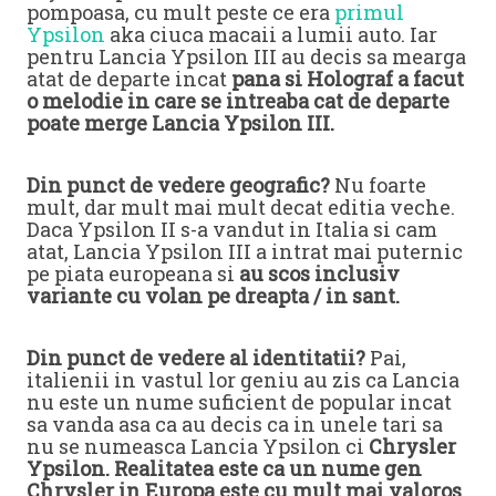
pompoasa, cu mult peste ce era
primul
Ypsilon
aka ciuca macaii a lumii auto. Iar
pentru Lancia Ypsilon III au decis sa mearga
atat de departe incat
pana si Holograf a facut
o melodie in care se intreaba cat de departe
poate merge Lancia Ypsilon III.
Din punct de vedere geografic?
Nu foarte
mult, dar mult mai mult decat editia veche.
Daca Ypsilon II s-a vandut in Italia si cam
atat, Lancia Ypsilon III a intrat mai puternic
pe piata europeana si
au scos inclusiv
variante cu volan pe dreapta / in sant.
Din punct de vedere al identitatii?
Pai,
italienii in vastul lor geniu au zis ca Lancia
nu este un nume suficient de popular incat
sa vanda asa ca au decis ca in unele tari sa
nu se numeasca Lancia Ypsilon ci
Chrysler
Ypsilon. Realitatea este ca un nume gen
Chrysler in Europa este cu mult mai valoros