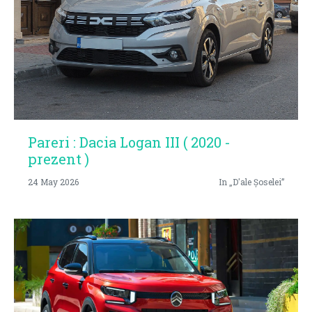
Pareri : Dacia Logan III ( 2020 -
prezent )
24 May 2026
In „D'ale Șoselei”