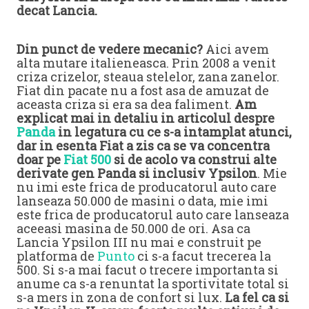
decat Lancia.
Din punct de vedere mecanic?
Aici avem
alta mutare italieneasca. Prin 2008 a venit
criza crizelor, steaua stelelor, zana zanelor.
Fiat din pacate nu a fost asa de amuzat de
aceasta criza si era sa dea faliment.
Am
explicat mai in detaliu in articolul despre
Panda
in legatura cu ce s-a intamplat atunci,
dar in esenta Fiat a zis ca se va concentra
doar pe
Fiat 500
si de acolo va construi alte
derivate gen Panda si inclusiv Ypsilon
. Mie
nu imi este frica de producatorul auto care
lanseaza 50.000 de masini o data, mie imi
este frica de producatorul auto care lanseaza
aceeasi masina de 50.000 de ori. Asa ca
Lancia Ypsilon III nu mai e construit pe
platforma de
Punto
ci s-a facut trecerea la
500. Si s-a mai facut o trecere importanta si
anume ca s-a renuntat la sportivitate total si
s-a mers in zona de confort si lux.
La fel ca si