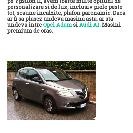
pe Ypsilon II, avem foarte multe optiuni de
personalizare si de lux, inclusiv piele peste
tot, scaune incalzite, plafon paronamic. Daca
ar fi sa plasez undeva masina asta, ar sta
undeva intre
Opel Adam
si
Audi A1.
Masini
premium de oras.