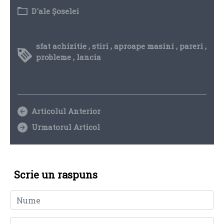
D'ale Șoselei
sfat achizitie
,
stiri
,
aproape masini
,
pareri
,
probleme
,
lancia
Articolul Anterior
Urmatorul Articol
Scrie un raspuns