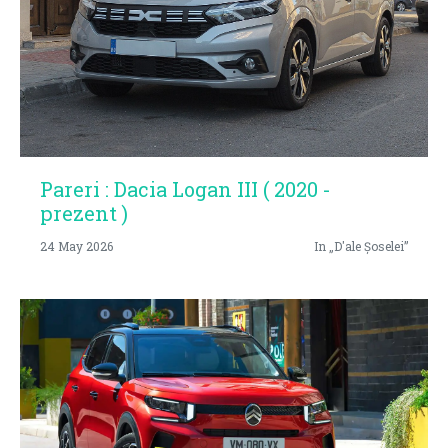
Pareri : Dacia Logan III ( 2020 -
prezent )
24 May 2026
In „D'ale Șoselei”