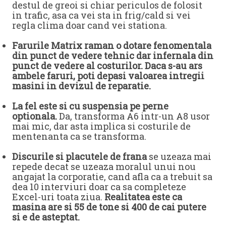
destul de greoi si chiar periculos de folosit
in trafic, asa ca vei sta in frig/cald si vei
regla clima doar cand vei stationa.
Farurile Matrix raman o dotare fenomentala
din punct de vedere tehnic dar infernala din
punct de vedere al costurilor. Daca s-au ars
ambele faruri, poti depasi valoarea intregii
masini in devizul de reparatie.
La fel este si cu suspensia pe perne
optionala.
Da, transforma A6 intr-un A8 usor
mai mic, dar asta implica si costurile de
mentenanta ca se transforma.
Discurile si placutele de frana
se uzeaza mai
repede decat se uzeaza moralul unui nou
angajat la corporatie, cand afla ca a trebuit sa
dea 10 interviuri doar ca sa completeze
Excel-uri toata ziua.
Realitatea este ca
masina are si 55 de tone si 400 de cai putere
si e de asteptat.