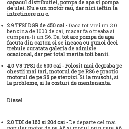
capacul distributiei, pompa de apa si pompa
de ulei. Nu e un motor rau, dar nici ieftin la
intretinere nu e.
2.9 TFSI DGR de 450 cai -
Daca tot vrei un 3.0
benzina de 1000 de cai, macar fa o treaba si
cumpara-ti un S6. Da,
tot are pompa de apa
facuta din carton si se ineaca cu gunoi deci
trebuie curatata galeria de admisie
ocazional, dar per total merita toti banii.
4.0 V8 TFSI de 600 cai -
Folosit mai degraba pe
chestii mai tari, motorul de pe RS6 e practic
motorul de pe S6 pe steroizi. Si la muschi, si
la probleme, si la costuri de mentenanta.
Diesel
2.0 TDI de 163 si 204 cai -
De departe cel mai
popular motor de pe A6 si modul prin care A6