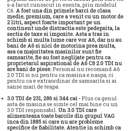
s-a facut cunoscut in esenta, prin modelul
C6.
A fost una din primele barci de clasa
medie, premium, care a venit cu un motor de
2 litri, aspect foarte important pe un
continent unde distractia este pedepsita, la
sectia de taxe si impozite. Asta a tras in
schimb si multa lume care vor A6, dar nu au
bani de A6 si nici de motorina prea multa,
asa ca majoritatea masinilor sunt fie
samsarite, fie au fost neglijate pentru ca
proprietarul aspirational de A6 C8 2.0 TDI nu
are bani de piese.
Personal nu recomand A6
2.0 TDI si nu pentru ca masina e naspa, ci
pentru ca e extraordinar de samsarita si ai
sanse mari de teapa.
3.0 TDI de 231, 286 si 344 cai -
Plus ca genul
asta de masina se simte cel mai bine cu un
3.0 TDI responsabil.
Un 3.0 TDI care
alimenteaza toate barcile din grupul VAG
inca din 1885 si care nu are probleme
specifice de fiabilitate. Atentie in schimb ca