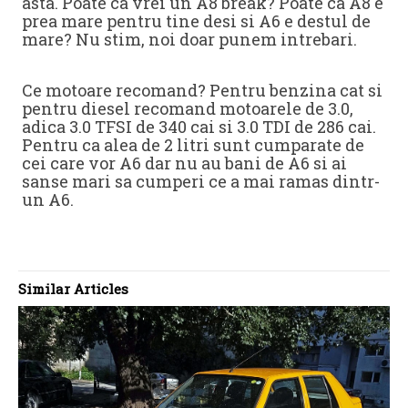
asta. Poate ca vrei un A8 break? Poate ca A8 e
prea mare pentru tine desi si A6 e destul de
mare? Nu stim, noi doar punem intrebari.
Ce motoare recomand? Pentru benzina cat si
pentru diesel recomand motoarele de 3.0,
adica 3.0 TFSI de 340 cai si 3.0 TDI de 286 cai.
Pentru ca alea de 2 litri sunt cumparate de
cei care vor A6 dar nu au bani de A6 si ai
sanse mari sa cumperi ce a mai ramas dintr-
un A6.
Similar Articles