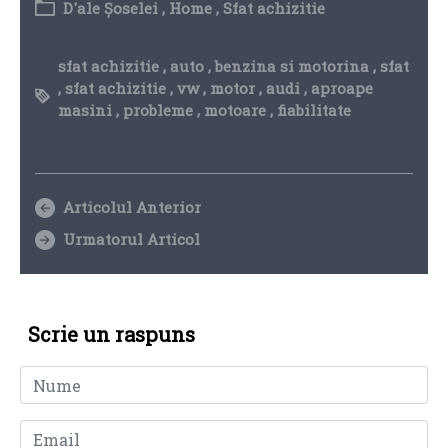
D'ale Șoselei
,
Home
,
Sfat achizitie
sfat achizitie
,
auto
,
benzina si motorina
,
sfat
,
sfat achizitie
,
vw
,
motor
,
audi
,
aproape
masini
,
probleme
,
motoare
,
fiabilitate
Articolul Anterior
Urmatorul Articol
Scrie un raspuns