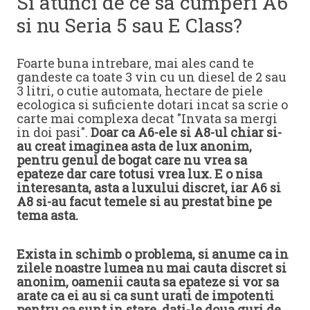
Si atunci de ce sa cumperi A6
si nu Seria 5 sau E Class?
Foarte buna intrebare, mai ales cand te
gandeste ca toate 3 vin cu un diesel de 2 sau
3 litri, o cutie automata, hectare de piele
ecologica si suficiente dotari incat sa scrie o
carte mai complexa decat "Invata sa mergi
in doi pasi".
Doar ca A6-ele si A8-ul chiar si-
au creat imaginea asta de lux anonim,
pentru genul de bogat care nu vrea sa
epateze dar care totusi vrea lux. E o nisa
interesanta, asta a luxului discret, iar A6 si
A8 si-au facut temele si au prestat bine pe
tema asta.
Exista in schimb o problema, si anume ca in
zilele noastre lumea nu mai cauta discret si
anonim, oamenii cauta sa epateze si vor sa
arate ca ei au si ca sunt urati de impotenti
pentru ca sunt in stare, dati-le doua guri de