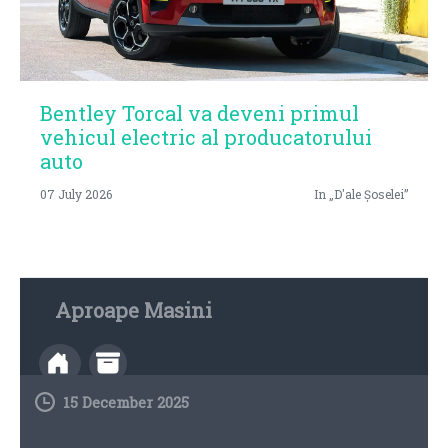
Bentley Torcal va deveni primul
vehicul electric al producatorului
auto
07 July 2026
In „D'ale Șoselei”
Aproape Masini
15 December 2025