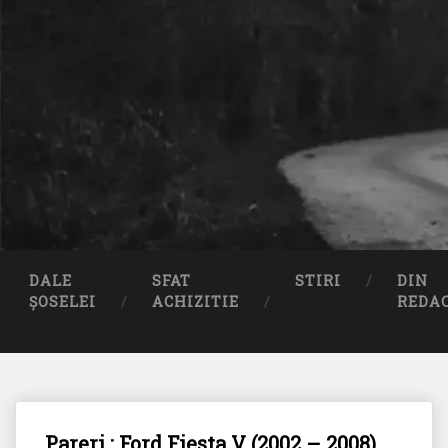
DALE
SFAT
STIRI
DIN
ȘOSELEI
ACHIZITIE
REDA
Pareri : Ford Fiesta V (2002 – 2008)