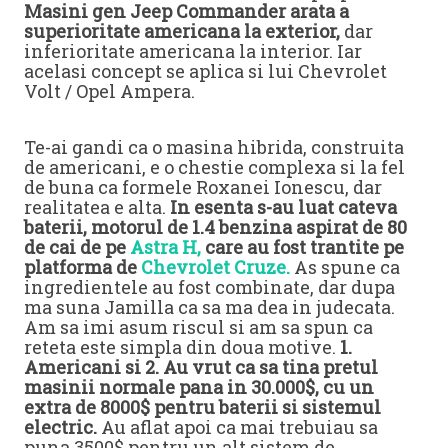
Masini gen Jeep Commander arata a
superioritate americana la exterior,
dar
inferioritate americana la interior. Iar
acelasi concept se aplica si lui Chevrolet
Volt / Opel Ampera.
Te-ai gandi ca o masina hibrida, construita
de americani, e o chestie complexa si la fel
de buna ca formele Roxanei Ionescu, dar
realitatea e alta.
In esenta s-au luat cateva
baterii, motorul de 1.4 benzina aspirat de 80
de cai de pe
Astra H,
care au fost trantite pe
platforma de
Chevrolet Cruze.
As spune ca
ingredientele au fost combinate, dar dupa
ma suna Jamilla ca sa ma dea in judecata.
Am sa imi asum riscul si am sa spun ca
reteta este simpla din doua motive.
1.
Americani si 2. Au vrut ca sa tina pretul
masinii normale pana in 30.000$, cu un
extra de 8000$ pentru baterii si sistemul
electric.
Au aflat apoi ca mai trebuiau sa
puna 3500$ pentru un alt sistem de