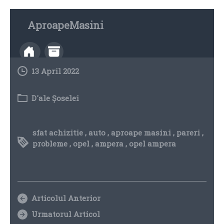
AproapeMasini
13 April 2022
D'ale Șoselei
sfat achizitie
,
auto
,
aproape masini
,
pareri
,
probleme
,
opel
,
ampera
,
opel ampera
Articolul Anterior
Urmatorul Articol