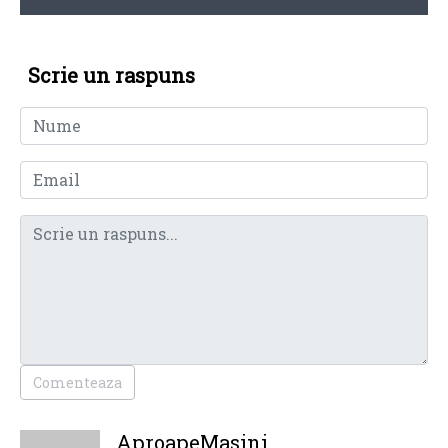
Scrie un raspuns
Comenteaza
AproapeMasini