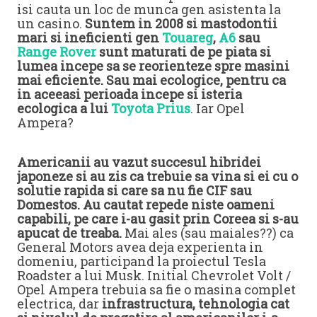
isi cauta un loc de munca gen asistenta la
un casino.
Suntem in 2008 si mastodontii
mari si ineficienti gen
Touareg
,
A6
sau
Range Rover
sunt maturati de pe piata si
lumea incepe sa se reorienteze spre masini
mai eficiente. Sau mai ecologice, pentru ca
in aceeasi perioada incepe si isteria
ecologica a lui
Toyota Prius
. Iar Opel
Ampera?
Americanii au vazut succesul hibridei
japoneze si au zis ca trebuie sa vina si ei cu o
solutie rapida si care sa nu fie CIF sau
Domestos. Au cautat repede niste oameni
capabili, pe care i-au gasit prin Coreea si s-au
apucat de treaba.
Mai ales (sau maiales??) ca
General Motors avea deja experienta in
domeniu, participand la proiectul Tesla
Roadster a lui Musk. Initial Chevrolet Volt /
Opel Ampera trebuia sa fie o masina complet
electrica, dar
infrastructura, tehnologia cat