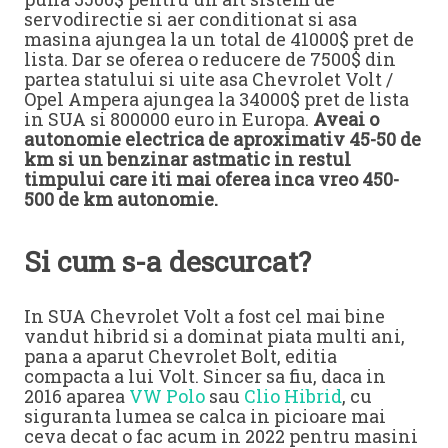
servodirectie si aer conditionat si asa
masina ajungea la un total de 41000$ pret de
lista. Dar se oferea o reducere de 7500$ din
partea statului si uite asa Chevrolet Volt /
Opel Ampera ajungea la 34000$ pret de lista
in SUA si 800000 euro in Europa.
Aveai o
autonomie electrica de aproximativ 45-50 de
km si un benzinar astmatic in restul
timpului care iti mai oferea inca vreo 450-
500 de km autonomie.
Si cum s-a descurcat?
In SUA Chevrolet Volt a fost cel mai bine
vandut hibrid si a dominat piata multi ani,
pana a aparut Chevrolet Bolt, editia
compacta a lui Volt. Sincer sa fiu, daca in
2016 aparea
VW Polo
sau
Clio Hibrid
, cu
siguranta lumea se calca in picioare mai
ceva decat o fac acum in 2022 pentru masini