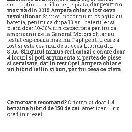
sunt optiuni mai bune pe piata,
dar pentru o
masina din 2015 Ampera chiar a fost ceva
revolutionar.
Si nici macar nu m-as agita cu
bateria, pentru ca dupa 10 ani bateriile isi
pierd doar 10-30% din capacitate pentru ca
americanii de la General Motors chiar au
testat cap-coada masina. Fapt pentru care a
fost si este cea mai de succes hibrida din
SUA.
Singurul minus real astazi e ca are doar
4 locuri si poti argumenta si partea de piese
si servisare, dar in rest Opel Ampera chiar e
un hibrid ieftin si bun, pentru ceea ce ofera.
Ce motoare recomand?
Oricum ai doar
1.4
benzina hibrid de 150 de cai
, americanii nu
cred in diesel.