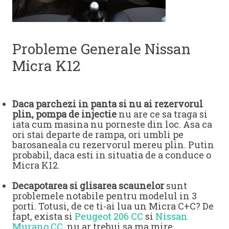
Probleme Generale Nissan
Micra K12
Daca parchezi in panta si nu ai rezervorul
plin, pompa de injectie
nu are ce sa traga si
iata cum masina nu porneste din loc. Asa ca
ori stai departe de rampa, ori umbli pe
barosaneala cu rezervorul mereu plin. Putin
probabil, daca esti in situatia de a conduce o
Micra K12.
Decapotarea si glisarea scaunelor
sunt
problemele notabile pentru modelul in 3
porti. Totusi, de ce ti-ai lua un Micra C+C? De
fapt, exista si
Peugeot 206 CC
si
Nissan
Murano CC
, nu ar trebui sa ma mire.