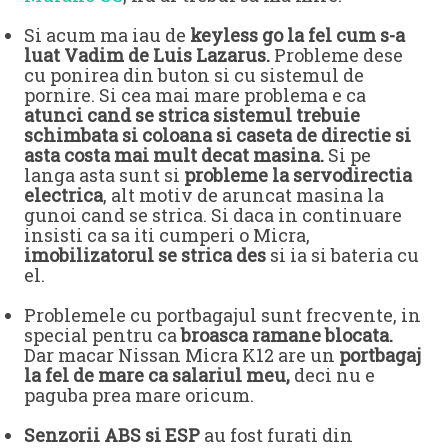
Si acum ma iau de
keyless go la fel cum s-a
luat Vadim de Luis Lazarus.
Probleme dese
cu ponirea din buton si cu sistemul de
pornire. Si cea mai mare problema e ca
atunci cand se strica sistemul trebuie
schimbata si coloana si caseta de directie si
asta costa mai mult decat masina.
Si pe
langa asta sunt si
probleme la servodirectia
electrica
, alt motiv de aruncat masina la
gunoi cand se strica. Si daca in continuare
insisti ca sa iti cumperi o Micra,
imobilizatorul se strica des
si ia si bateria cu
el.
Problemele cu portbagajul sunt frecvente, in
special pentru ca
broasca ramane blocata.
Dar macar Nissan Micra K12 are un
portbagaj
la fel de mare ca salariul meu,
deci nu e
paguba prea mare oricum.
Senzorii ABS si ESP
au fost furati din