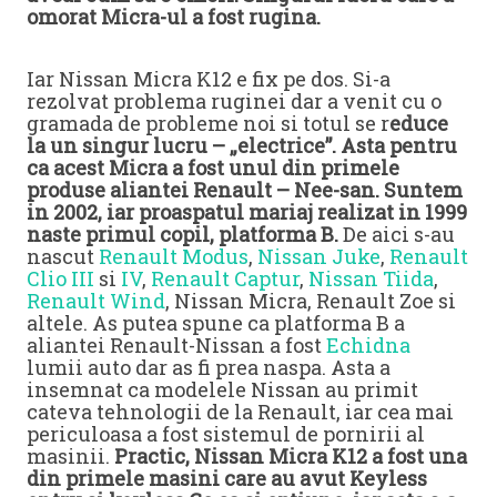
omorat Micra-ul a fost rugina.
Iar Nissan Micra K12 e fix pe dos. Si-a
rezolvat problema ruginei dar a venit cu o
gramada de probleme noi si totul se r
educe
la un singur lucru – „electrice”. Asta pentru
ca acest Micra a fost unul din primele
produse aliantei Renault – Nee-san. Suntem
in 2002, iar proaspatul mariaj realizat in 1999
naste primul copil, platforma B.
De aici s-au
nascut
Renault Modus
,
Nissan Juke
,
Renault
Clio III
si
IV
,
Renault Captur
,
Nissan Tiida
,
Renault Wind
, Nissan Micra, Renault Zoe si
altele. As putea spune ca platforma B a
aliantei Renault-Nissan a fost
Echidna
lumii auto dar as fi prea naspa. Asta a
insemnat ca modelele Nissan au primit
cateva tehnologii de la Renault, iar cea mai
periculoasa a fost sistemul de pornirii al
masinii.
Practic, Nissan Micra K12 a fost una
din primele masini care au avut Keyless