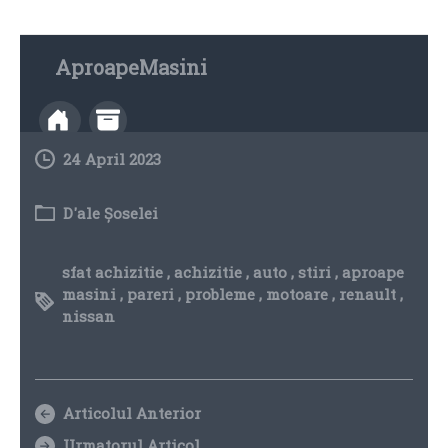
AproapeMasini
24 April 2023
D'ale Șoselei
sfat achizitie
,
achizitie
,
auto
,
stiri
,
aproape
masini
,
pareri
,
probleme
,
motoare
,
renault
,
nissan
Articolul Anterior
Urmatorul Articol