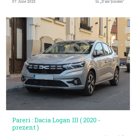
07 June 2025
In „D'ale Șoselei”
Pareri : Dacia Logan III ( 2020 -
prezent )