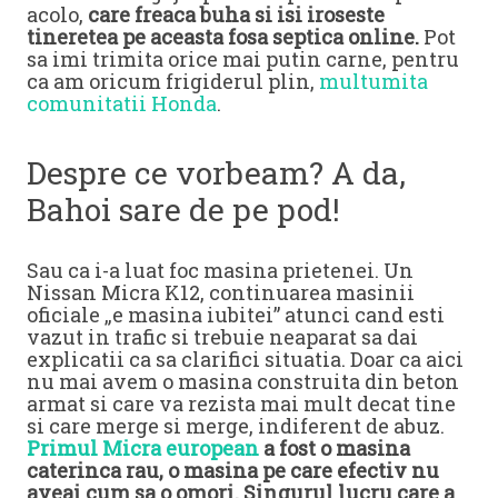
acolo,
care freaca buha si isi iroseste
tineretea pe aceasta fosa septica online.
Pot
sa imi trimita orice mai putin carne, pentru
ca am oricum frigiderul plin,
multumita
comunitatii Honda
.
Despre ce vorbeam? A da,
Bahoi sare de pe pod!
Sau ca i-a luat foc masina prietenei. Un
Nissan Micra K12, continuarea masinii
oficiale „e masina iubitei” atunci cand esti
vazut in trafic si trebuie neaparat sa dai
explicatii ca sa clarifici situatia. Doar ca aici
nu mai avem o masina construita din beton
armat si care va rezista mai mult decat tine
si care merge si merge, indiferent de abuz.
Primul Micra european
a fost o masina
caterinca rau, o masina pe care efectiv nu
aveai cum sa o omori. Singurul lucru care a