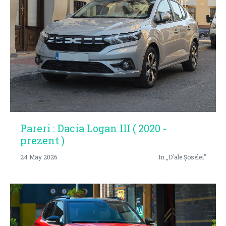
Pareri : Dacia Logan III ( 2020 -
prezent )
24 May 2026
In „D'ale Șoselei”