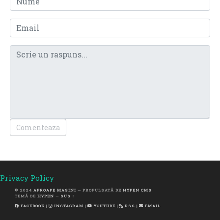
Comenteaza
Privacy Policy
© 2024
APROAPE MASINI
— PROPULSATĂ DE
HYPEN CMS
TEMĂ DE
HYPEN
—
SUS ↑
FACEBOOK
|
INSTAGRAM
|
YOUTUBE
|
RSS
|
EMAIL