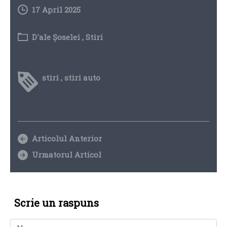
17 April 2025
D'ale Șoselei
,
Stiri
stiri
,
stiri auto
Articolul Anterior
Urmatorul Articol
Scrie un raspuns