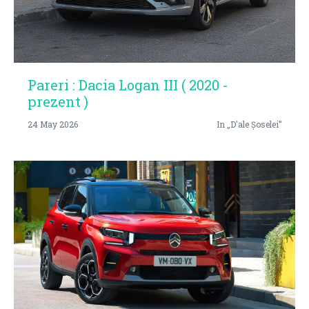
Pareri : Dacia Logan III ( 2020 -
prezent )
24 May 2026
In „D'ale Șoselei”