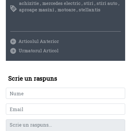
achizitie
,
mercedes electric
,
stiri
,
stiri auto
,
aproape masini
,
motoare
,
stellantis
Articolul Anterior
Urmatorul Articol
Scrie un raspuns