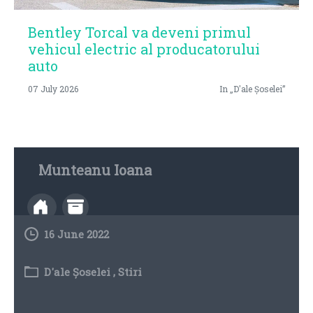
Bentley Torcal va deveni primul
vehicul electric al producatorului
auto
07 July 2026
In „D'ale Șoselei”
Munteanu Ioana
16 June 2022
D'ale Șoselei
,
Stiri