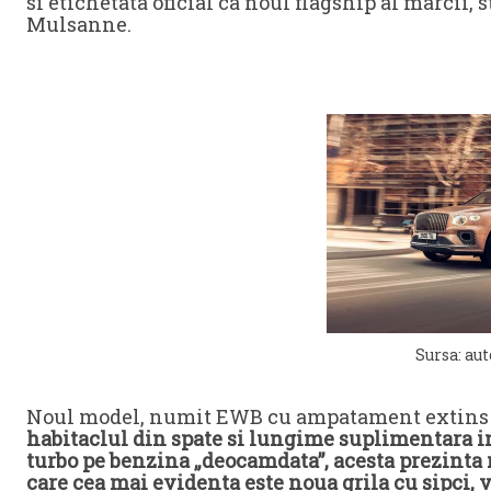
si etichetata oficial ca noul flagship al marcii,
Mulsanne.
Sursa: aut
Noul model, numit EWB cu ampatament extins
habitaclul din spate si lungime suplimentara i
turbo pe benzina „deocamdata”, acesta prezinta m
care cea mai evidenta este noua grila cu sipci, v