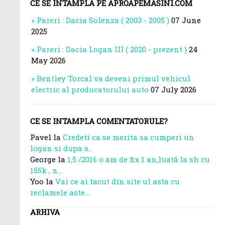
CE SE INTAMPLA PE APROAPEMASINI.COM
Pareri : Dacia Solenza ( 2003 - 2005 )
07 June
2025
Pareri : Dacia Logan III ( 2020 - prezent )
24
May 2026
Bentley Torcal va deveni primul vehicul
electric al producatorului auto
07 July 2026
CE SE INTAMPLA COMENTATORULE?
Pavel la
Credeti ca se merita sa cumperi un
logan si dupa s...
George la
1,5 /2016 o am de fix 1 an,luată la sh cu
155k , n...
Yoo la
Vai ce ai facut din site ul asta cu
reclamele aste...
ARHIVA