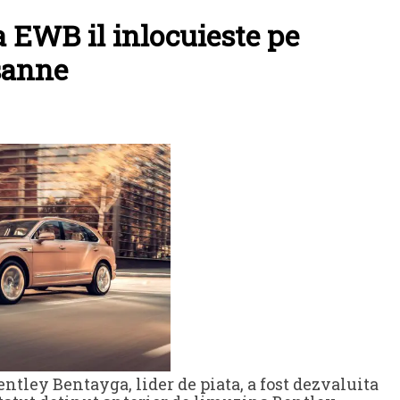
 EWB il inlocuieste pe
anne
ley Bentayga, lider de piata, a fost dezvaluita