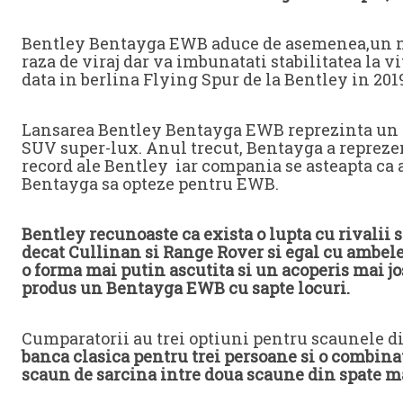
Bentley Bentayga EWB aduce de asemenea,un nou
raza de viraj dar va imbunatati stabilitatea la 
data in berlina Flying Spur de la Bentley in 201
Lansarea Bentley Bentayga EWB reprezinta un ra
SUV super-lux. Anul trecut, Bentayga a repreze
record ale Bentley iar compania se asteapta ca
Bentayga sa opteze pentru EWB.
Bentley recunoaste ca exista o lupta cu rivalii 
decat Cullinan si Range Rover si egal cu ambele 
o forma mai putin ascutita si un acoperis mai jos
produs un Bentayga EWB cu sapte locuri.
Cumparatorii au trei optiuni pentru scaunele di
banca clasica pentru trei persoane si o combina
scaun de sarcina intre doua scaune din spate m