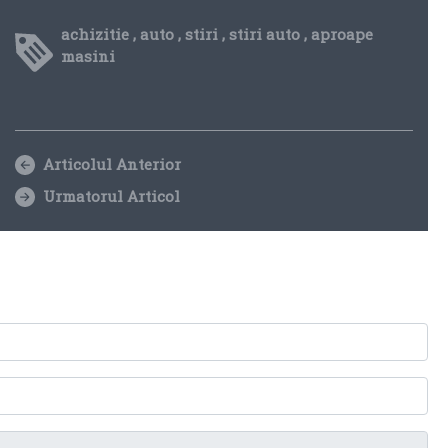
achizitie
,
auto
,
stiri
,
stiri auto
,
aproape
masini
Articolul Anterior
Urmatorul Articol