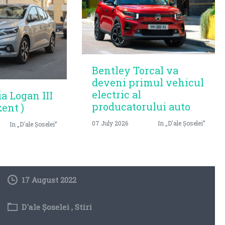
Bentley Torcal va
deveni primul vehicul
electric al
ia Logan III
producatorului auto
zent )
07 July 2026
In „D'ale Șoselei”
In „D'ale Șoselei”
17 August 2022
D'ale Șoselei
,
Stiri