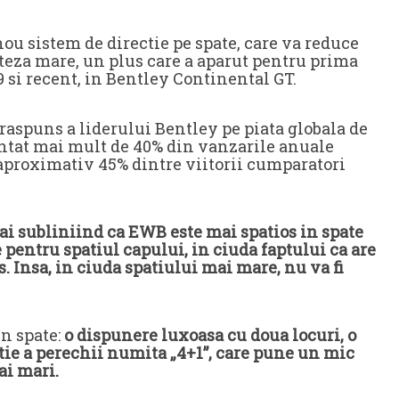
 sistem de directie pe spate, care va reduce
viteza mare, un plus care a aparut pentru prima
9 si recent, in Bentley Continental GT.
spuns a liderului Bentley pe piata globala de
ntat mai mult de 40% din vanzarile anuale
 aproximativ 45% dintre viitorii cumparatori
sai subliniind ca EWB este mai spatios in spate
pentru spatiul capului, in ciuda faptului ca are
. Insa, in ciuda spatiului mai mare, nu va fi
n spate:
o dispunere luxoasa cu doua locuri, o
tie a perechii numita „4+1”, care pune un mic
ai mari.