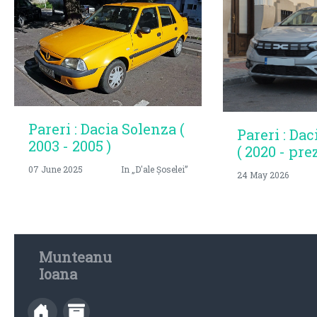
Pareri : Dacia Solenza (
Pareri : Dac
2003 - 2005 )
( 2020 - pre
07 June 2025
In „D'ale Șoselei”
24 May 2026
Munteanu
Ioana