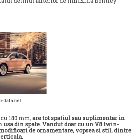
 statut detinut anterior de limuzina Bentley
o-data.net
 cu 180 mm,
are tot spatiul sau suplimentar in
n usa din spate. Vandut doar cu un V8 twin-
odificari de ornamentare, vopsea si stil, dintre
erticala.