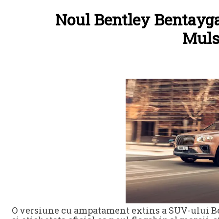
Noul Bentley Bentayga
Muls
O versiune cu ampatament extins a SUV-ului Bent