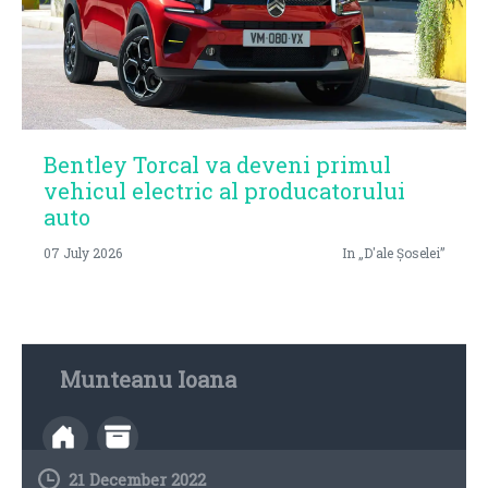
Bentley Torcal va deveni primul
vehicul electric al producatorului
auto
07 July 2026
In „D'ale Șoselei”
Munteanu Ioana
21 December 2022