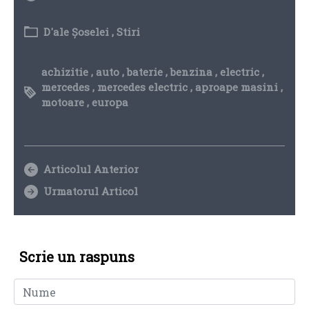
D'ale Șoselei
,
Stiri
achizitie
,
auto
,
baterie
,
benzina
,
electric
,
mercedes
,
mercedes electric
,
aproape masini
,
motoare
,
europa
Articolul Anterior
Urmatorul Articol
Scrie un raspuns