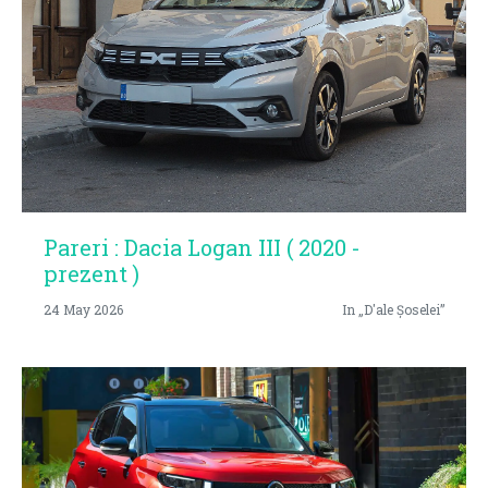
Pareri : Dacia Logan III ( 2020 -
prezent )
24 May 2026
In „D'ale Șoselei”