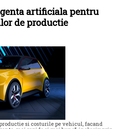
genta artificiala pentru
lor de productie
productie si costurile pe vehicul, facand