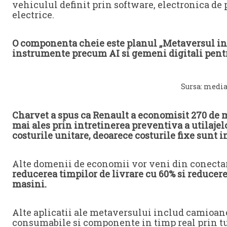
vehiculul definit prin software, electronica de 
electrice.
O componenta cheie este planul „Metaversul indu
instrumente precum AI si gemeni digitali pentr
Sursa: media
Charvet a spus ca Renault a economisit 270 de 
mai ales prin intretinerea preventiva a utilajelo
costurile unitare, deoarece costurile fixe sunt 
Alte domenii de economii vor veni din conectare
reducerea timpilor de livrare cu 60% si reducer
masini.
Alte aplicatii ale metaversului includ camioane
consumabile si componente in timp real prin tu