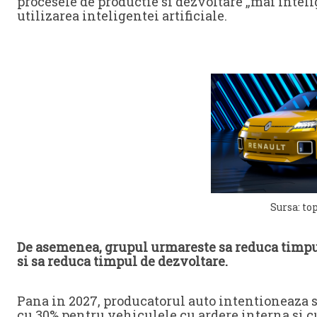
procesele de productie si dezvoltare „mai inteli
utilizarea inteligentei artificiale.
Sursa: to
De asemenea, grupul urmareste sa reduca timpu
si sa reduca timpul de dezvoltare.
Pana in 2027, producatorul auto intentioneaza s
cu 30% pentru vehiculele cu ardere interna si c