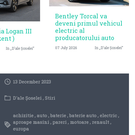
Bentley Torcal va
deveni primul vehicul
electric al
ia Logan III
producatorului auto
zent )
07 July 2026
In „D'ale Șoselei”
In „D'ale Șoselei”
13 December 2023
D'ale Șoselei
,
Stiri
achizitie
,
auto
,
baterie
,
baterie auto
,
electric
,
aproape masini
,
pareri
,
motoare
,
renault
,
europa