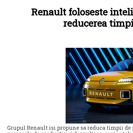
Renault foloseste inteli
reducerea timpi
Grupul Renault isi propune sa reduca timpii de 