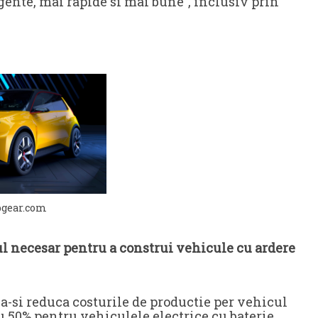
gente, mai rapide si mai bune”, inclusiv prin
pgear.com
l necesar pentru a construi vehicule cu ardere
a-si reduca costurile de productie per vehicul
u 50% pentru vehiculele electrice cu baterie.