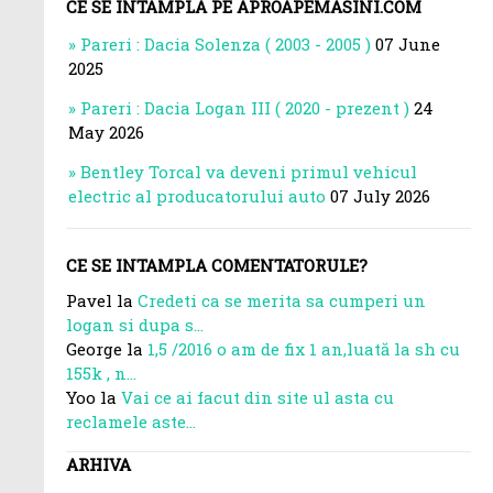
CE SE INTAMPLA PE APROAPEMASINI.COM
Pareri : Dacia Solenza ( 2003 - 2005 )
07 June
2025
Pareri : Dacia Logan III ( 2020 - prezent )
24
May 2026
Bentley Torcal va deveni primul vehicul
electric al producatorului auto
07 July 2026
CE SE INTAMPLA COMENTATORULE?
Pavel la
Credeti ca se merita sa cumperi un
logan si dupa s...
George la
1,5 /2016 o am de fix 1 an,luată la sh cu
155k , n...
Yoo la
Vai ce ai facut din site ul asta cu
reclamele aste...
ARHIVA