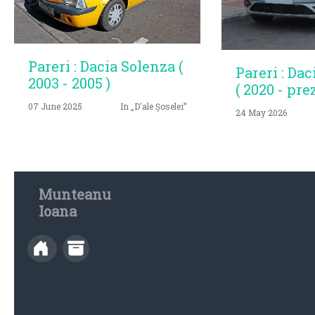
Pareri : Dacia Solenza (
Pareri : Dac
2003 - 2005 )
( 2020 - pre
07 June 2025
In „D'ale Șoselei”
24 May 2026
Munteanu
Ioana