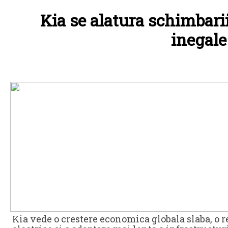
Kia se alatura schimbarii
inegale
Kia vede o crestere economica globala slaba, o 