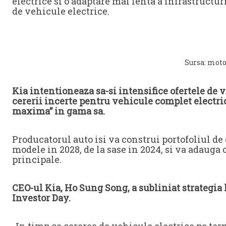
electrice si o adaptare mai lenta a infrastructur
de vehicule electrice.
Sursa: mot
Kia intentioneaza sa-si intensifice ofertele de 
cererii incerte pentru vehicule complet electrice
maxima” in gama sa.
Producatorul auto isi va construi portofoliul de
modele in 2028, de la sase in 2024, si va adauga
principale.
CEO-ul Kia, Ho Sung Song, a subliniat strategia
Investor Day.
„In timp ce cererea de vehicule electrice pe te