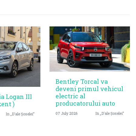
Bentley Torcal va
deveni primul vehicul
electric al
ia Logan III
producatorului auto
zent )
07 July 2026
In „D'ale Șoselei”
In „D'ale Șoselei”