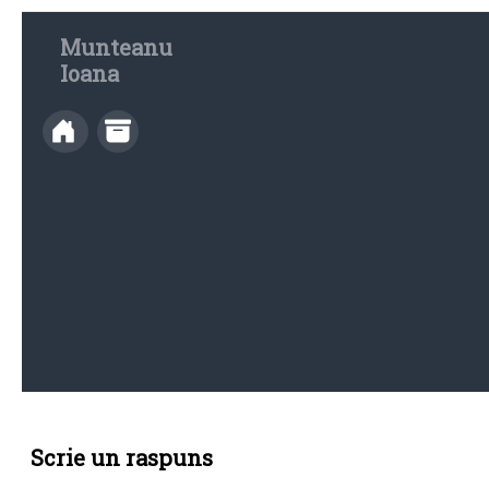
Munteanu
Ioana
Scrie un raspuns