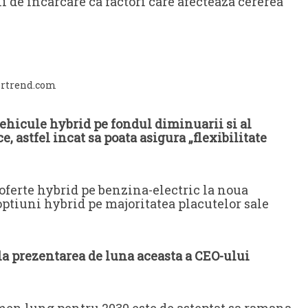
ii de incarcare ca factori care afecteaza cererea
ortrend.com
vehicule hybrid pe fondul diminuarii si al
, astfel incat sa poata asigura „flexibilitate
 oferte hybrid pe benzina-electric la noua
 optiuni hybrid pe majoritatea placutelor sale
 la prezentarea de luna aceasta a CEO-ului
rmen lung pentru 2030 este de asteptat sa ramana