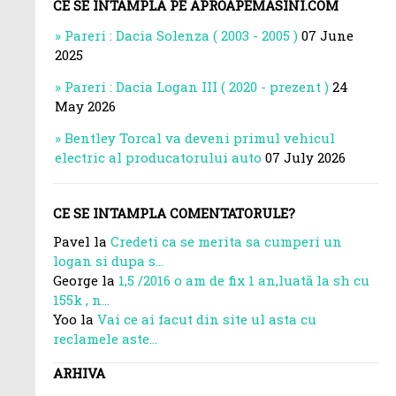
CE SE INTAMPLA PE APROAPEMASINI.COM
Pareri : Dacia Solenza ( 2003 - 2005 )
07 June
2025
Pareri : Dacia Logan III ( 2020 - prezent )
24
May 2026
Bentley Torcal va deveni primul vehicul
electric al producatorului auto
07 July 2026
CE SE INTAMPLA COMENTATORULE?
Pavel la
Credeti ca se merita sa cumperi un
logan si dupa s...
George la
1,5 /2016 o am de fix 1 an,luată la sh cu
155k , n...
Yoo la
Vai ce ai facut din site ul asta cu
reclamele aste...
ARHIVA