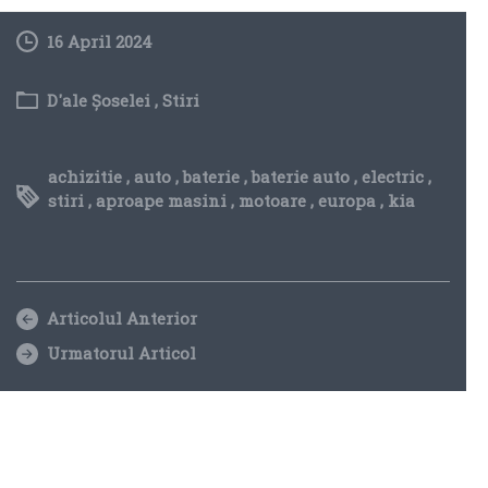
16 April 2024
D'ale Șoselei
,
Stiri
achizitie
,
auto
,
baterie
,
baterie auto
,
electric
,
stiri
,
aproape masini
,
motoare
,
europa
,
kia
Articolul Anterior
Urmatorul Articol