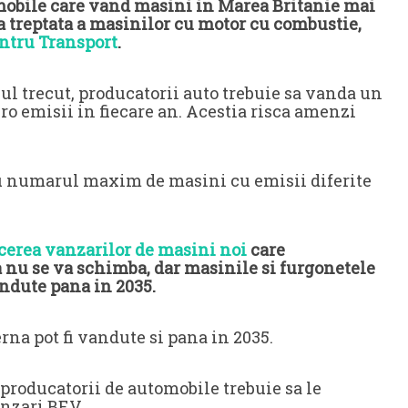
omobile care vand masini in Marea Britanie mai
a treptata a masinilor cu motor cu combustie,
ntru Transport
.
l trecut, producatorii auto trebuie sa vanda un
ro emisii in fiecare an. Acestia risca amenzi
u numarul maxim de masini cu emisii diferite
cerea vanzarilor de masini noi
care
nu se va schimba, dar masinile si furgonetele
andute pana in 2035.
na pot fi vandute si pana in 2035.
producatorii de automobile trebuie sa le
anzari BEV.