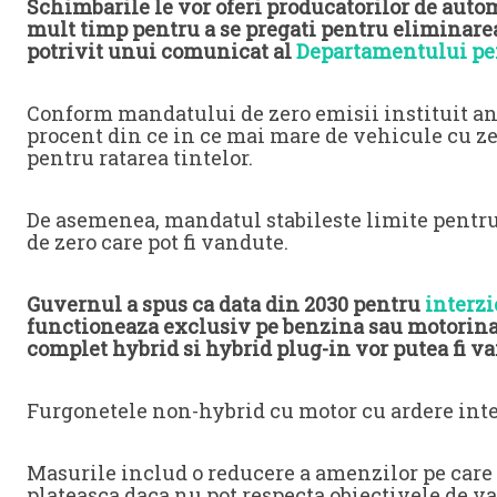
Schimbarile le vor oferi producatorilor de aut
mult timp pentru a se pregati pentru eliminare
potrivit unui comunicat al
Departamentului pe
Conform mandatului de zero emisii instituit anu
procent din ce in ce mai mare de vehicule cu ze
pentru ratarea tintelor.
De asemenea, mandatul stabileste limite pentr
de zero care pot fi vandute.
Guvernul a spus ca data din 2030 pentru
interzi
functioneaza exclusiv pe benzina sau motorina 
complet hybrid si hybrid plug-in vor putea fi v
Furgonetele non-hybrid cu motor cu ardere inter
Masurile includ o reducere a amenzilor pe care 
plateasca daca nu pot respecta obiectivele de v