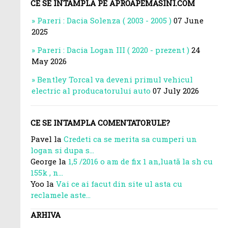
CE SE INTAMPLA PE APROAPEMASINI.COM
Pareri : Dacia Solenza ( 2003 - 2005 )
07 June
2025
Pareri : Dacia Logan III ( 2020 - prezent )
24
May 2026
Bentley Torcal va deveni primul vehicul
electric al producatorului auto
07 July 2026
CE SE INTAMPLA COMENTATORULE?
Pavel la
Credeti ca se merita sa cumperi un
logan si dupa s...
George la
1,5 /2016 o am de fix 1 an,luată la sh cu
155k , n...
Yoo la
Vai ce ai facut din site ul asta cu
reclamele aste...
ARHIVA