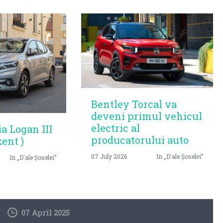
Bentley Torcal va
deveni primul vehicul
electric al
ia Logan III
producatorului auto
zent )
07 July 2026
In „D'ale Șoselei”
In „D'ale Șoselei”
07 April 2025