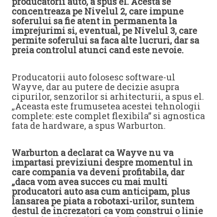
producatorii auto, a spus el. Acesta se
concentreaza pe Nivelul 2, care impune
soferului sa fie atent in permanenta la
imprejurimi si, eventual, pe Nivelul 3, care
permite soferului sa faca alte lucruri, dar sa
preia controlul atunci cand este nevoie.
Producatorii auto folosesc software-ul
Wayve, dar au putere de decizie asupra
cipurilor, senzorilor si arhitecturii, a spus el.
„Aceasta este frumusetea acestei tehnologii
complete: este complet flexibila” si agnostica
fata de hardware, a spus Warburton.
Warburton a declarat ca Wayve nu va
impartasi previziuni despre momentul in
care compania va deveni profitabila, dar
„daca vom avea succes cu mai multi
producatori auto asa cum anticipam, plus
lansarea pe piata a robotaxi-urilor, suntem
destul de increzatori ca vom construi o linie