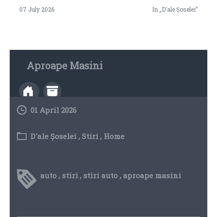
07 July 2026
In „D'ale Șoselei”
Aproape Masini
01 April 2026
D'ale Șoselei
,
Stiri
,
Home
auto
,
stiri
,
stiri auto
,
aproape masini