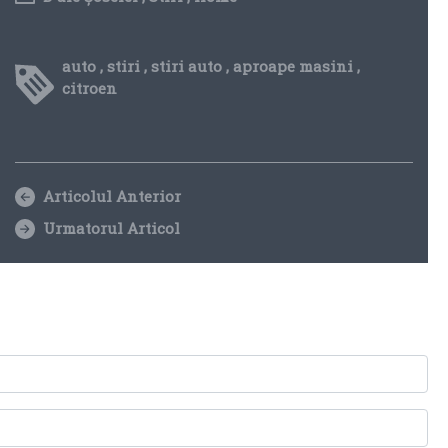
auto
,
stiri
,
stiri auto
,
aproape masini
,
citroen
Articolul Anterior
Urmatorul Articol