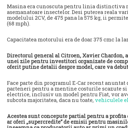
Masina era cunoscuta pentru linia distinctiva ro
asemanatoare insectelor. Desi puterea reala varia
modelului 2CV, de 475 pana la 575 kg, ii permit
(68 mph).
Capacitatea motorului era de doar 375 cmc la lan
Directorul general al Citroen, Xavier Chardon,
unei zile pentru investitori organizate de comp
oferit putine detalii despre model, care va debut
Face parte din programul E-Car recent anuntat d
parteneri pentru a mentine costurile scazute si 
electrice, inclusiv un model pentru Fiat, vor ave
subcota majoritatea, daca nu toate,
vehiculele el
Acestea sunt concepute partial pentru a profit
ar oferi „supercredite” de emisii pentru masinil
inseamna ca producatorii auto ar primi un credi