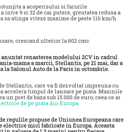
tunjita a acoperisului si farurile
 intre 9 si 32 de cai putere, greutatea redusa a
ea sa atinga viteze maxime de peste 110 km/h
sare, crescand ulterior la 602 cmc.
 a anuntat renasterea modelului 2CV in cadrul
ania-mama a marcii, Stellantis, pe 21 mai, dar a
a la Salonul Auto de la Paris in octombrie.
e Stellantis, care va fi dezvoltat impreuna cu
a accelera timpul de lansare pe piata. Masinile
a un pret de baza sub 15.000 de euro, ceea ce ar
ectrice de pe piata din Europa.
a de regulile propuse de Uniunea Europeana care
e electrice mici fabricate in Europa. Aceasta
t in valoare de 1,3 masini pentru fiecare