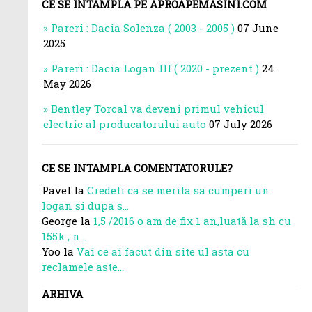
CE SE INTAMPLA PE APROAPEMASINI.COM
Pareri : Dacia Solenza ( 2003 - 2005 )
07 June
2025
Pareri : Dacia Logan III ( 2020 - prezent )
24
May 2026
Bentley Torcal va deveni primul vehicul
electric al producatorului auto
07 July 2026
CE SE INTAMPLA COMENTATORULE?
Pavel la
Credeti ca se merita sa cumperi un
logan si dupa s...
George la
1,5 /2016 o am de fix 1 an,luată la sh cu
155k , n...
Yoo la
Vai ce ai facut din site ul asta cu
reclamele aste...
ARHIVA