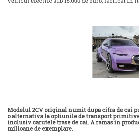
vehicul electric sub 15.000 de euro, fabricat in It
Sursa: autoex
Modelul 2CV original numit dupa cifra de cai pu
o alternativa la optiunile de transport primitiv
inclusiv carutele trase de cai. A ramas in produ
milioane de exemplare.