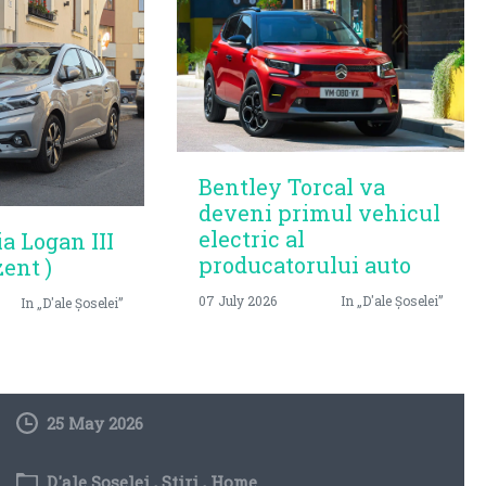
Bentley Torcal va
deveni primul vehicul
electric al
ia Logan III
producatorului auto
zent )
07 July 2026
In „D'ale Șoselei”
In „D'ale Șoselei”
25 May 2026
D'ale Șoselei
,
Stiri
,
Home