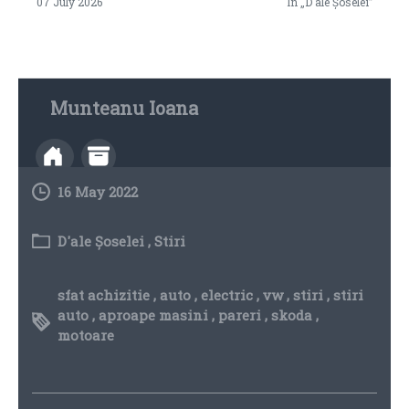
07 July 2026
In „D'ale Șoselei”
Munteanu Ioana
16 May 2022
D'ale Șoselei
,
Stiri
sfat achizitie
,
auto
,
electric
,
vw
,
stiri
,
stiri
auto
,
aproape masini
,
pareri
,
skoda
,
motoare