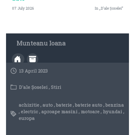
07 July 2026
In „D'ale Șoselei”
Munteanu Ioana
13 April 2023
D'ale Șoselei
,
Stiri
achizitie
,
auto
,
baterie
,
baterie auto
,
benzina
,
electric
,
aproape masini
,
motoare
,
hyundai
,
europa