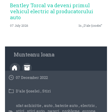
Bentley Torcal va deveni primul
vehicul electric al producatorului
auto
07 July 2026
In „D'ale Șoselei”
Munteanu Ioana
07 December 2022
D'ale Șoselei
,
Stiri
sfat achizitie
,
auto
,
baterie auto
,
electric
,
stiri
,
stiri auto
,
pareri
,
probleme
,
europa
,