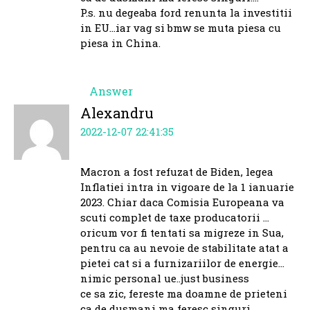
P.s. nu degeaba ford renunta la investitii
in EU…iar vag si bmw se muta piesa cu
piesa in China.
Answer
Alexandru
2022-12-07 22:41:35
Macron a fost refuzat de Biden, legea
Inflatiei intra in vigoare de la 1 ianuarie
2023. Chiar daca Comisia Europeana va
scuti complet de taxe producatorii …
oricum vor fi tentati sa migreze in Sua,
pentru ca au nevoie de stabilitate atat a
pietei cat si a furnizariilor de energie…
nimic personal ue..just business
ce sa zic, fereste ma doamne de prieteni
ca de dusmani ma feresc singuri….