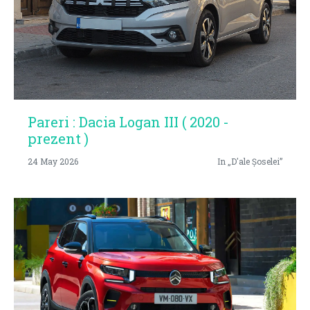
Pareri : Dacia Logan III ( 2020 -
prezent )
24 May 2026
In „D'ale Șoselei”