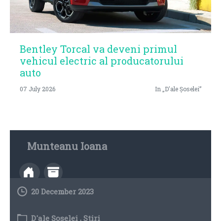
Bentley Torcal va deveni primul
vehicul electric al producatorului
auto
07 July 2026
In „D'ale Șoselei”
Munteanu Ioana
20 December 2023
D'ale Șoselei
,
Stiri