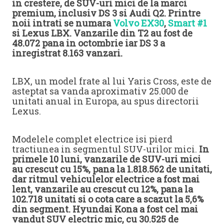
in crestere, de SUV-uri mici de la marci
premium, inclusiv DS 3 si Audi Q2. Printre
noii intrati se numara
Volvo EX30
,
Smart #1
si Lexus LBX. Vanzarile din T2 au fost de
48.072 pana in octombrie iar DS 3 a
inregistrat 8.163 vanzari.
LBX, un model frate al lui Yaris Cross, este de
asteptat sa vanda aproximativ 25.000 de
unitati anual in Europa, au spus directorii
Lexus.
Modelele complet electrice isi pierd
tractiunea in segmentul SUV-urilor mici.
In
primele 10 luni, vanzarile de SUV-uri mici
au crescut cu 15%, pana la 1.818.562 de unitati,
dar ritmul vehiculelor electrice a fost mai
lent, vanzarile au crescut cu 12%, pana la
102.718 unitati si o cota care a scazut la 5,6%
din segment. Hyundai Kona a fost cel mai
vandut SUV electric mic, cu 30.525 de