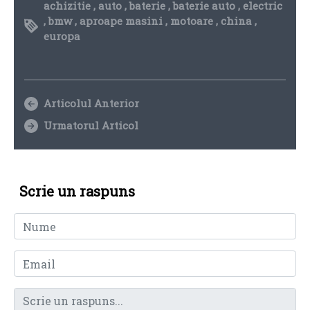
achizitie
,
auto
,
baterie
,
baterie auto
,
electric
,
bmw
,
aproape masini
,
motoare
,
china
,
europa
Articolul Anterior
Urmatorul Articol
Scrie un raspuns