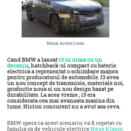
Sursa: motor1.com
Cand BMW a lansat
i3 in urma cu un
deceniu
, hatchback-ul compact cu baterie
electrica a reprezentat o schimbare majora
pentru producatorul de automobile. I3 avea
un nou concept de transmisie, materiale noi,
productie noua si un nou design bazat pe
durabilitate. La acea vreme , i3 era
considerata cea mai avansata masina din
lume. Niciun concurent nu a avut asa ceva.
BMW spera ca acest scenariu va fi repetat cu
familia sa de vehicule electrice
Neue Klasse
.