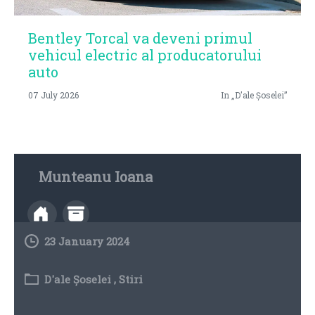
Bentley Torcal va deveni primul
vehicul electric al producatorului
auto
07 July 2026
In „D'ale Șoselei”
Munteanu Ioana
23 January 2024
D'ale Șoselei
,
Stiri