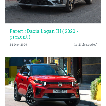
Pareri : Dacia Logan III ( 2020 -
prezent )
24 May 2026
In „D'ale Șoselei”