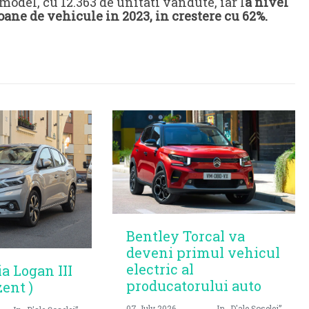
model, cu 12.363 de unitati vandute, iar l
a nivel
ane de vehicule in 2023, in crestere cu 62%.
Bentley Torcal va
deveni primul vehicul
electric al
ia Logan III
producatorului auto
zent )
07 July 2026
In „D'ale Șoselei”