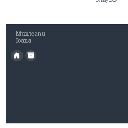
24 May 2026
Munteanu
Ioana