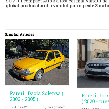
SUV -ul compact Atto 3 a fost cel mai vandut de 
global producatorul a vandut putin peste 3 milio
Similar Articles
Pareri : Dacia Solenza (
Pareri : Dac
2003 - 2005 )
( 2020 - pre
07 June 2025
In „D'ale Șoselei”