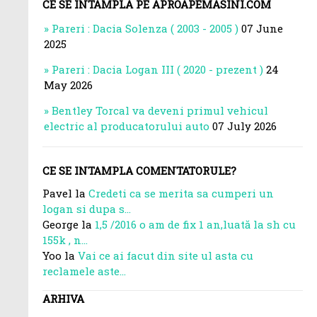
CE SE INTAMPLA PE APROAPEMASINI.COM
Pareri : Dacia Solenza ( 2003 - 2005 )
07 June
2025
Pareri : Dacia Logan III ( 2020 - prezent )
24
May 2026
Bentley Torcal va deveni primul vehicul
electric al producatorului auto
07 July 2026
CE SE INTAMPLA COMENTATORULE?
Pavel la
Credeti ca se merita sa cumperi un
logan si dupa s...
George la
1,5 /2016 o am de fix 1 an,luată la sh cu
155k , n...
Yoo la
Vai ce ai facut din site ul asta cu
reclamele aste...
ARHIVA