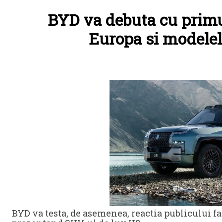
BYD va debuta cu primu
Europa si modelel
BYD va testa, de asemenea, reactia publicului 