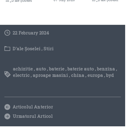
In „D'ale Șoselei”
22 February 2024
D'ale Șoselei
,
Stiri
achizitie
,
auto
,
baterie
,
baterie auto
,
benzina
,
electric
,
aproape masini
,
china
,
europa
,
byd
Articolul Anterior
Urmatorul Articol