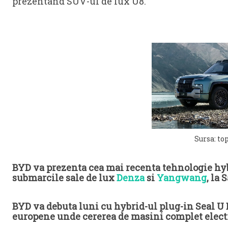
prezentand SUV-ul de lux U8.
Sursa: to
BYD va prezenta cea mai recenta tehnologie hy
submarcile sale de lux
Denza
si
Yangwang
, la
BYD va debuta luni cu hybrid-ul plug-in Seal U 
europene unde cererea de masini complet electr