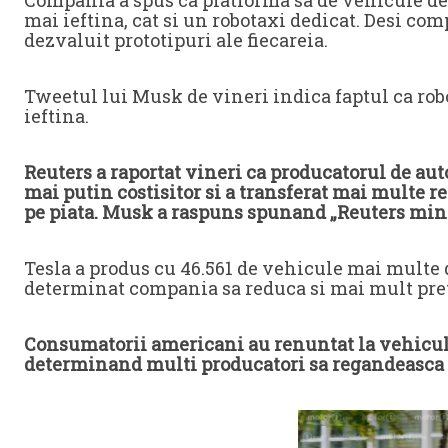
mai ieftina, cat si un robotaxi dedicat. Desi co
dezvaluit prototipuri ale fiecareia.
Tweetul lui Musk de vineri indica faptul ca robo
ieftina.
Reuters a raportat vineri ca producatorul de au
mai putin costisitor si a transferat mai multe r
pe piata. Musk a raspuns spunand „Reuters minte”
Tesla a produs cu 46.561 de vehicule mai multe d
determinat compania sa reduca si mai mult pret
Consumatorii americani au renuntat la vehicule
determinand multi producatori sa regandeasca efo