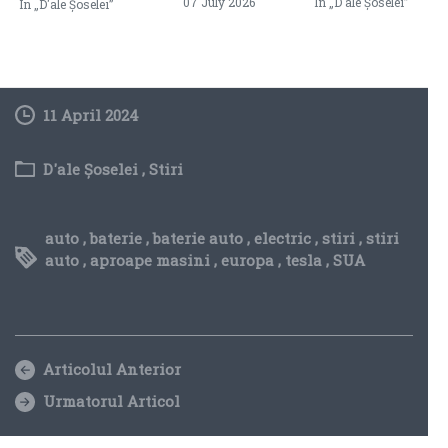
07 July 2026
In „D'ale Șoselei”
In „D'ale Șoselei”
11 April 2024
D'ale Șoselei
,
Stiri
auto
,
baterie
,
baterie auto
,
electric
,
stiri
,
stiri
auto
,
aproape masini
,
europa
,
tesla
,
SUA
Articolul Anterior
Urmatorul Articol