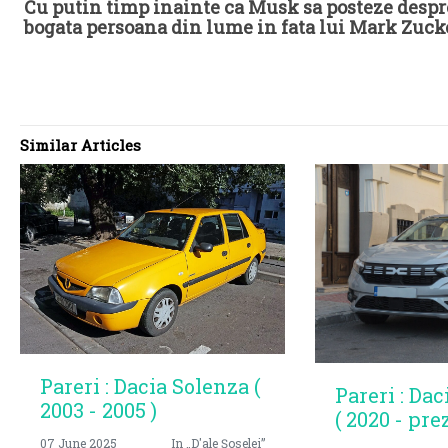
Cu putin timp inainte ca Musk sa posteze despre r
bogata persoana din lume in fata lui Mark Zuck
Similar Articles
Pareri : Dacia Solenza (
Pareri : Dac
2003 - 2005 )
( 2020 - pre
07 June 2025
In „D'ale Șoselei”