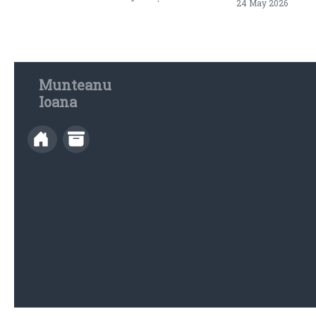
24 May 2026
Munteanu
Ioana