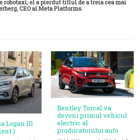
obotaxi, el a pierdut titlul de a treia cea mai
erberg, CEO al Meta Platforms.
Bentley Torcal va
deveni primul vehicul
electric al
ia Logan III
producatorului auto
zent )