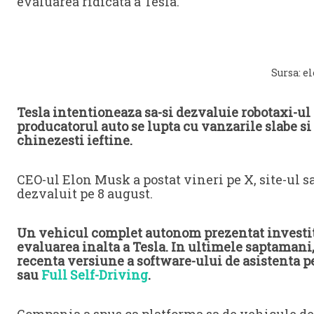
evaluarea ridicata a Tesla.
Sursa: el
Tesla intentioneaza sa-si dezvaluie robotaxi-ul
producatorul auto se lupta cu vanzarile slabe s
chinezesti ieftine.
CEO-ul Elon Musk a postat vineri pe X, site-ul sau
dezvaluit pe 8 august.
Un vehicul complet autonom prezentat investito
evaluarea inalta a Tesla. In ultimele saptamani
recenta versiune a software-ului de asistenta p
sau
Full Self-Driving
.
Compania a spus ca platforma sa de vehicule de