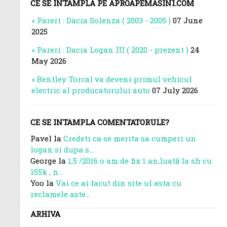
CE SE INTAMPLA PE APROAPEMASINI.COM
Pareri : Dacia Solenza ( 2003 - 2005 )
07 June
2025
Pareri : Dacia Logan III ( 2020 - prezent )
24
May 2026
Bentley Torcal va deveni primul vehicul
electric al producatorului auto
07 July 2026
CE SE INTAMPLA COMENTATORULE?
Pavel la
Credeti ca se merita sa cumperi un
logan si dupa s...
George la
1,5 /2016 o am de fix 1 an,luată la sh cu
155k , n...
Yoo la
Vai ce ai facut din site ul asta cu
reclamele aste...
ARHIVA