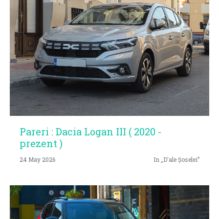
Pareri : Dacia Logan III ( 2020 -
prezent )
24 May 2026
In „D'ale Șoselei”