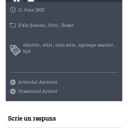
11 June 2025
D'ale Șoselei
,
Stiri
,
Home
electric
,
stiri
,
stiri auto
,
aproape masini
,
byd
Articolul Anterior
Urmatorul Articol
Scrie un raspuns