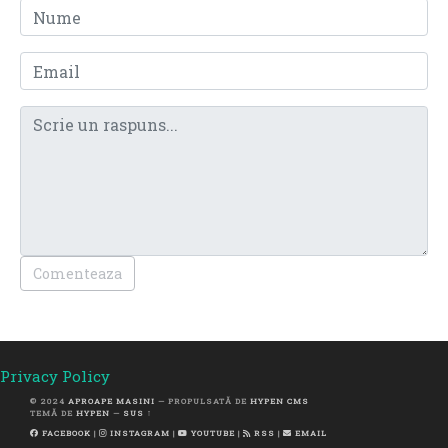
Comenteaza
Privacy Policy
© 2024
APROAPE MASINI
— PROPULSATĂ DE
HYPEN CMS
TEMĂ DE
HYPEN
—
SUS ↑
FACEBOOK
|
INSTAGRAM
|
YOUTUBE
|
RSS
|
EMAIL