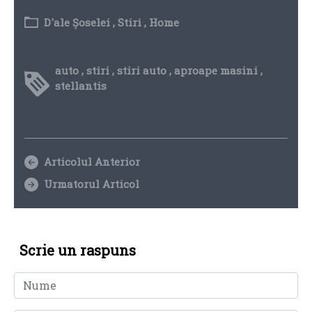
D'ale Șoselei
,
Stiri
,
Home
auto
,
stiri
,
stiri auto
,
aproape masini
,
stellantis
Articolul Anterior
Urmatorul Articol
Scrie un raspuns