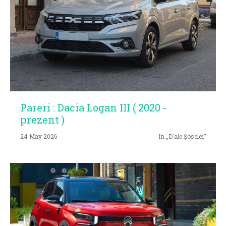
Pareri : Dacia Logan III ( 2020 -
prezent )
24 May 2026
In „D'ale Șoselei”