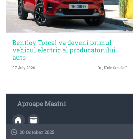
Bentley Torcal va deveni primul
vehicul electric al producatorului
auto
07 July 2026
In „D'ale Șoselei”
Aproape Masini
20 October 2025