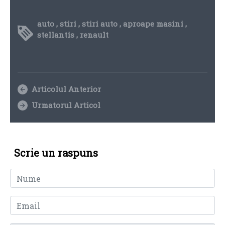
auto
,
stiri
,
stiri auto
,
aproape masini
,
stellantis
,
renault
Articolul Anterior
Urmatorul Articol
Scrie un raspuns