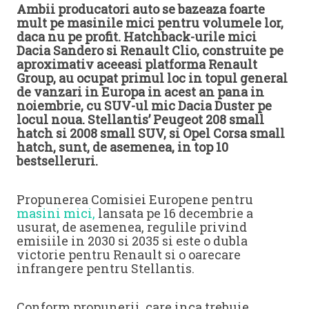
Ambii producatori auto se bazeaza foarte
mult pe masinile mici pentru volumele lor,
daca nu pe profit. Hatchback-urile mici
Dacia Sandero si Renault Clio, construite pe
aproximativ aceeasi platforma Renault
Group, au ocupat primul loc in topul general
de vanzari in Europa in acest an pana in
noiembrie, cu SUV-ul mic Dacia Duster pe
locul noua. Stellantis’ Peugeot 208 small
hatch si 2008 small SUV, si Opel Corsa small
hatch, sunt, de asemenea, in top 10
bestselleruri.
Propunerea Comisiei Europene pentru
masini mici,
lansata pe 16 decembrie a
usurat, de asemenea, regulile privind
emisiile in 2030 si 2035 si este o dubla
victorie pentru Renault si o oarecare
infrangere pentru Stellantis.
Conform propunerii, care inca trebuie