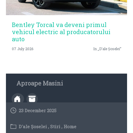
Bentley Torcal va deveni primul
vehicul electric al producatorului
auto
07 July 2026
In „D'ale Șoselei”
Aproape Masini
23 December 2025
D'ale Șoselei
,
Stiri
,
Home