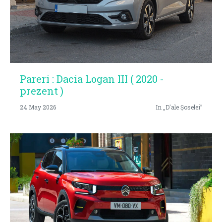
Pareri : Dacia Logan III ( 2020 -
prezent )
24 May 2026
In „D'ale Șoselei”