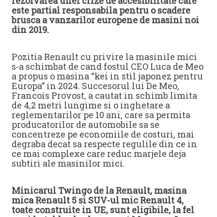
rezolvarea unei crize de accesibilitate care
este partial responsabila pentru o scadere
brusca a vanzarilor europene de masini noi
din 2019.
Pozitia Renault cu privire la masinile mici
s-a schimbat de cand fostul CEO Luca de Meo
a propus o masina “kei in stil japonez pentru
Europa” in 2024. Succesorul lui De Meo,
Francois Provost, a cautat in schimb limita
de 4,2 metri lungime si o inghetare a
reglementarilor pe 10 ani, care sa permita
producatorilor de automobile sa se
concentreze pe economiile de costuri, mai
degraba decat sa respecte regulile din ce in
ce mai complexe care reduc marjele deja
subtiri ale masinilor mici.
Minicarul Twingo de la Renault, masina
mica Renault 5 si SUV-ul mic Renault 4,
toate construite in UE, sunt eligibile, la fel