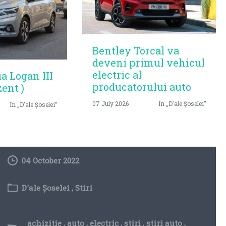
Bentley Torcal va
deveni primul vehicul
electric al
ia Logan III
producatorului auto
zent )
07 July 2026
In „D'ale Șoselei”
In „D'ale Șoselei”
04 October 2022
D'ale Șoselei
,
Stiri
achizitie
,
auto
,
electric
,
stiri
,
stiri auto
,