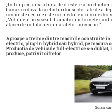
„In timp ce inca o luna de crestere a productiei
buna si o dovada a eforturilor sectoriale de a de
umbreste ceea ce este un mediu extrem de dur s
„Volumele au scazut dramatic, iar firmele sunt n
afacerile in fata nenumaratelor provocari.”
Aproape o treime dintre masinile construite in M
electric, plug-in hybrid sau hybrid, pe masura ce
Productia de vehicule full-electrice s-a dublat
produse, potrivit cifrelor.
Sursa: ca