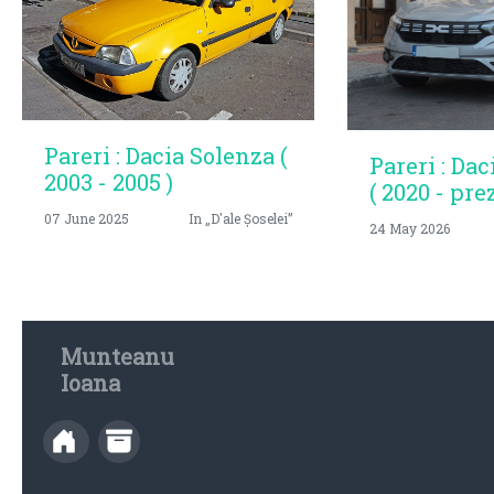
Pareri : Dacia Solenza (
Pareri : Dac
2003 - 2005 )
( 2020 - pre
07 June 2025
In „D'ale Șoselei”
24 May 2026
Munteanu
Ioana