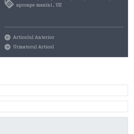
aproape masini
,
UE
Articolul Anterior
Urmatorul Articol