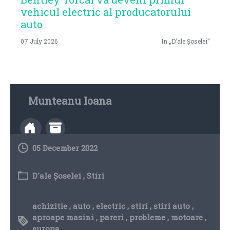
vehicul electric al producatorului
auto
07 July 2026
In „D'ale Șoselei”
Munteanu Ioana
05 December 2022
D'ale Șoselei
,
Stiri
achizitie
,
auto
,
electric
,
stiri
,
stiri auto
,
aproape masini
,
pareri
,
probleme
,
motoare
,
europa