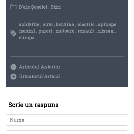
D'ale Șoselei
,
Stiri
achizitie
,
auto
,
benzina
,
electric
,
aproape
masini
,
pareri
,
motoare
,
renault
,
nissan
,
europa
Articolul Anterior
Urmatorul Articol
Scrie un raspuns