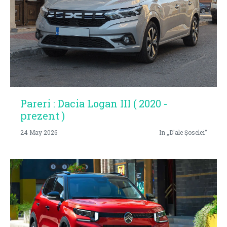
Pareri : Dacia Logan III ( 2020 -
prezent )
24 May 2026
In „D'ale Șoselei”