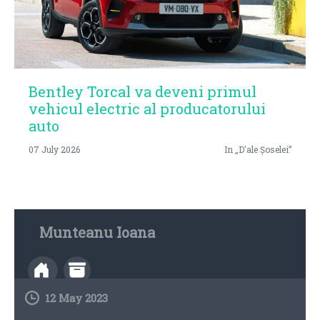
Bentley Torcal va deveni primul
vehicul electric al producatorului
auto
07 July 2026
In „D'ale Șoselei”
Munteanu Ioana
12 May 2023