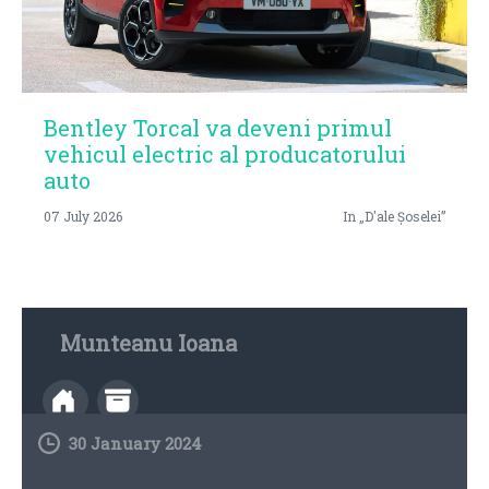
Bentley Torcal va deveni primul
vehicul electric al producatorului
auto
07 July 2026
In „D'ale Șoselei”
Munteanu Ioana
30 January 2024