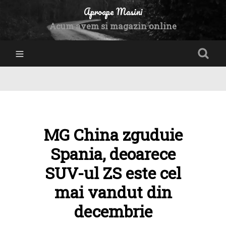
Aproape Masini
Acum avem si magazin online
MG China zguduie
Spania, deoarece
SUV-ul ZS este cel
mai vandut din
decembrie