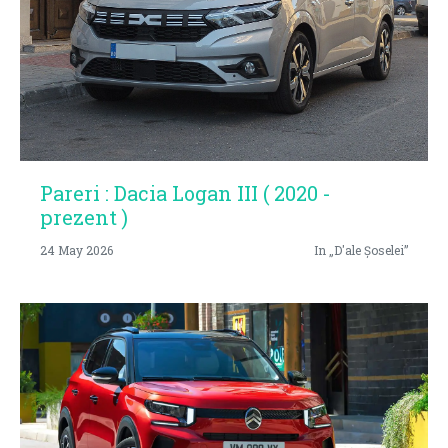
Pareri : Dacia Logan III ( 2020 -
prezent )
24 May 2026
In „D'ale Șoselei”