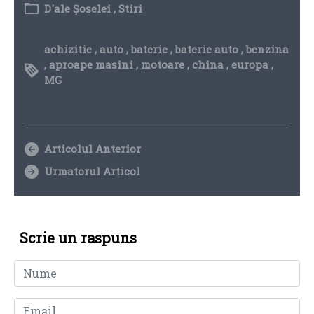
D'ale Șoselei
,
Stiri
achizitie
,
auto
,
baterie
,
baterie auto
,
benzina
,
aproape masini
,
motoare
,
china
,
europa
,
MG
Articolul Anterior
Urmatorul Articol
Scrie un raspuns