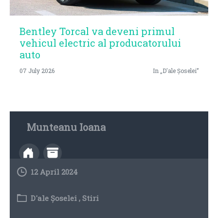
Bentley Torcal va deveni primul
vehicul electric al producatorului
auto
07 July 2026
In „D'ale Șoselei”
Munteanu Ioana
12 April 2024
D'ale Șoselei
,
Stiri