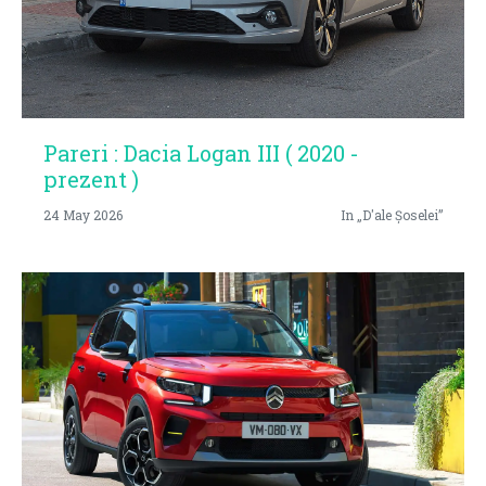
Pareri : Dacia Logan III ( 2020 -
prezent )
24 May 2026
In „D'ale Șoselei”