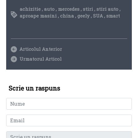
achizitie
,
auto
,
mercedes
,
stiri
,
stiri auto
,
aproape masini
,
china
,
geely
,
SUA
,
smart
Articolul Anterior
Urmatorul Articol
Scrie un raspuns