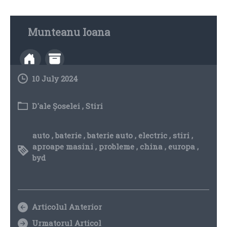
Munteanu Ioana
10 July 2024
D'ale Șoselei
,
Stiri
auto
,
baterie
,
baterie auto
,
electric
,
stiri
,
aproape masini
,
probleme
,
china
,
europa
,
byd
Articolul Anterior
Urmatorul Articol