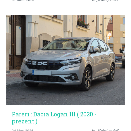
Pareri : Dacia Logan III ( 2020 -
prezent )
24 May 2026
In „D'ale Șoselei”