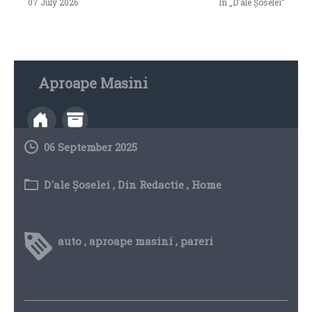
07 July 2026
In „D'ale Șoselei”
Aproape Masini
06 September 2025
D'ale Șoselei
,
Din Redactie
,
Home
auto
,
aproape masini
,
pareri