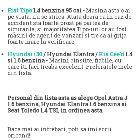
Fiat Tipo
1.4 benzina 95 cai -
Masina asta o ai
pe viata, nu se strica. Atata doara ca in caz de
accident sta foarte prost pe partea de
siguranta, si majoritatea Tipo-urilor au fost
masini de agent de vanzari si tre sa ai grija
foarte mare la verificare.
Hyundai i30
/ Hyundai Elantra /
Kia Cee'd
1.4
si 1.6 benzina -
Masini cinstite, fiabile, cu
care iti faci treaba excelent. Preferatele mele
din lista.
Personal din lista asta as alege Opel Astra J
1.6 benzina, Hyundai Elantra 1.6 benzina si
Seat Toledo 1.4 TSI, in ordinea asta.
Daca mai ai intrebari, poti sa imi scrii
oricand!