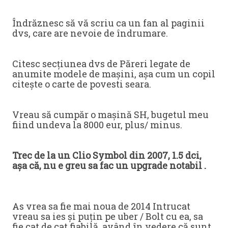
Îndrăznesc să vă scriu ca un fan al paginii
dvs, care are nevoie de îndrumare.
Citesc secțiunea dvs de Păreri legate de
anumite modele de mașini, așa cum un copil
citește o carte de povesti seara.
Vreau să cumpăr o mașină SH, bugetul meu
fiind undeva la 8000 eur, plus/ minus.
Trec de la un Clio Symbol din 2007, 1.5 dci,
așa că, nu e greu sa fac un upgrade notabil .
As vrea sa fie mai noua de 2014 Intrucat
vreau sa ies și puțin pe uber / Bolt cu ea, sa
fie cat de cat fiabilă, având în vedere că sunt